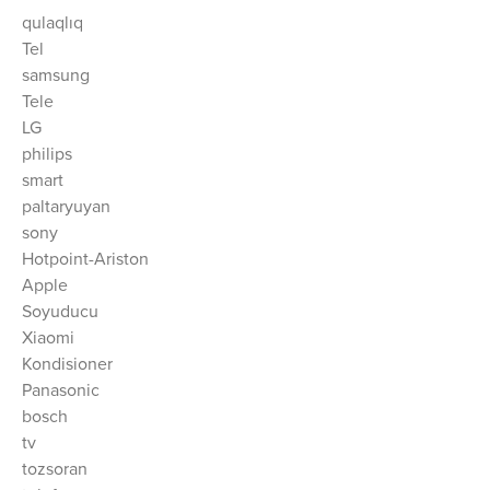
qulaqlıq
Tel
samsung
Tele
LG
philips
smart
paltaryuyan
sony
Hotpoint-Ariston
Apple
Soyuducu
Xiaomi
Kondisioner
Panasonic
bosch
tv
tozsoran