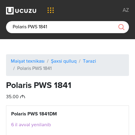
AZ
Məişət texnikası
Şəxsi qulluq
Tərəzi
Polaris PWS 1841
Polaris PWS 1841
M
35.00
Polaris PWS 1841DM
6 il əvvəl yenilənib