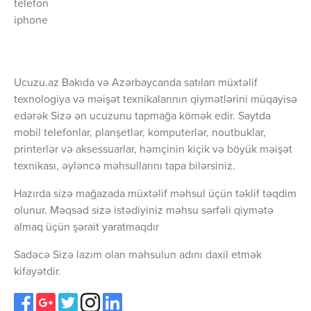
telefon
iphone
Ucuzu.az Bakıda və Azərbaycanda satılan müxtəlif
texnologiya və məişət texnikalarının qiymətlərini müqayisə
edərək Sizə ən ucuzunu tapmağa kömək edir. Saytda
mobil telefonlar, planşetlər, komputerlər, noutbuklar,
printerlər və aksessuarlar, həmçinin kiçik və böyük məişət
texnikası, əyləncə məhsullarını tapa bilərsiniz.
Hazırda sizə mağazada müxtəlif məhsul üçün təklif təqdim
olunur. Məqsəd sizə istədiyiniz məhsu sərfəli qiymətə
almaq üçün şərait yaratmaqdır
Sadəcə Sizə lazım olan məhsulun adını daxil etmək
kifayətdir.