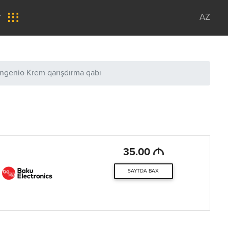
r
AZ
 Ingenio Krem qarışdırma qabı
M
35.00
SAYTDA BAX