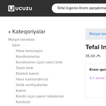
« Kateqoriyalar
Məişət tex
Məişət texnikası
İqlim
Tefal 
Hava təmizləyici
M
35.00
Kondisionerlər
Kondisioner üçün xarici blok
Daxili blok
Krem qarı
Elektrik kamin
6 il əvvəl
Hava nəmləndiricisi
İstilik ventilyatorları
Kamin
Kombi üçün panel radiatorları
Kombilər