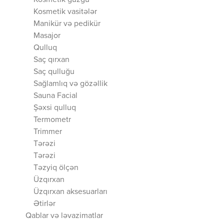
Kosmetik güzgü
Kosmetik vasitələr
Manikür və pedikür
Masajor
Qulluq
Saç qırxan
Saç qulluğu
Sağlamlıq və gözəllik
Sauna Facial
Şəxsi qulluq
Termometr
Trimmer
Tərəzi
Tərəzi
Təzyiq ölçən
Üzqırxan
Üzqırxan aksesuarları
Ətirlər
Qablar və ləvazimatlar