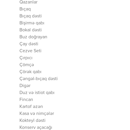
Qazanlar
Bıçaq
Bıçaq dəsti
Bişirmə qabı
Bokal dəsti
Buz doğrayan
Çay dəsti
Cezve Seti
Çırpıcı
Çömçə
Çörək qabı
Çəngəl-bıçaq dəsti
Digər
Duz və istiot qabı
Fincan
Kartof əzən
Kasa və nimçələr
Kokteyl dəsti
Konserv açacağı