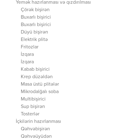
Yemək hazırlanması və qızdırılması
Çörək bişirən
Buxarlı bişirici
Buxarlı bişirici
Düyü bişirən
Elektrik plitə
Fritozlar
İzqara
İzqara
Kabab bişirici
Krep düzəldən
Masa üstü plitələr
Mikrodalğalı soba
Multibişirici
Sup bişirən
Tosterlər
İçkilərin hazırlanması
Qəhvəbişirən
Qəhvəüyüdən