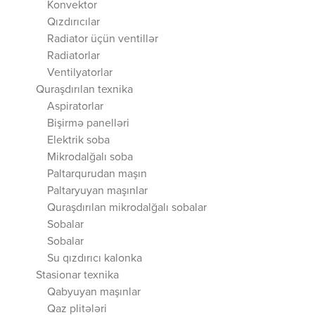
Konvektor
Qızdırıcılar
Radiator üçün ventillər
Radiatorlar
Ventilyatorlar
Quraşdırılan texnika
Aspiratorlar
Bişirmə panelləri
Elektrik soba
Mikrodalğalı soba
Paltarqurudan maşın
Paltaryuyan maşınlar
Quraşdırılan mikrodalğalı sobalar
Sobalar
Sobalar
Su qızdırıcı kalonka
Stasionar texnika
Qabyuyan maşınlar
Qaz plitələri