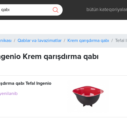
bütün kateqoriyala
nikası
Qablar və ləvazimatlar
Krem qarışdırma qabı
Tefal
Ingenio Krem qarışdırma qabı
şdırma qabı Tefal Ingenio
 yenilənib