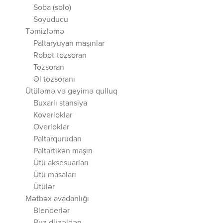
Soba (solo)
Soyuducu
Təmizləmə
Paltaryuyan maşınlar
Robot-tozsoran
Tozsoran
Əl tozsoranı
Ütüləmə və geyimə qulluq
Buxarlı stansiya
Koverloklar
Overloklar
Paltarqurudan
Paltartikən maşın
Ütü aksesuarları
Ütü masaları
Ütülər
Mətbəx avadanlığı
Blenderlər