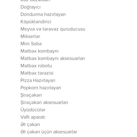
Buz düzəldən
Doğrayıcı
Dondurma hazırlayan
Köpükləndirici
Meyvə və tərəvəz quruducusu
Mikserlər
Mini Soba
Mətbəx kombaynı
Mətbəx kombaynı aksesuarları
Mətbəx robotu
Mətbəx tərəzisi
Pizza Hazırlayan
Popkorn hazırlayan
Şirəçəkən
Şirəçəkən aksesuarları
Üyüdücülər
Vafli aparatı
Ət çəkən
Ət çəkən üçün aksesuarlar