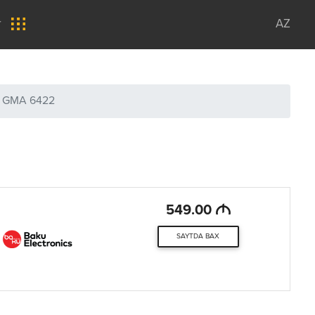
r
AZ
 GMA 6422
M
549.00
SAYTDA BAX