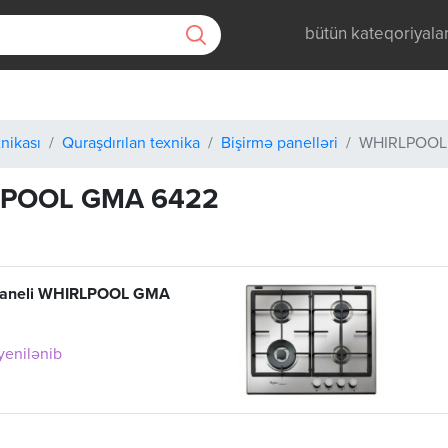
bütün kateqoriyala
nikası
Quraşdırılan texnika
Bişirmə panelləri
WHIRLPOOL
POOL GMA 6422
paneli WHIRLPOOL GMA
 yenilənib