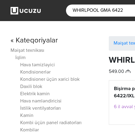
« Kateqoriyalar
Məişət tex
Məişət texnikası
İqlim
WHIRL
Hava təmizləyici
M
549.00
Kondisionerlər
Kondisioner üçün xarici blok
Daxili blok
Bişirmə 
Elektrik kamin
6422/IXL
Hava nəmləndiricisi
6 il əvvəl
İstilik ventilyatorları
Kamin
Kombi üçün panel radiatorları
Kombilər