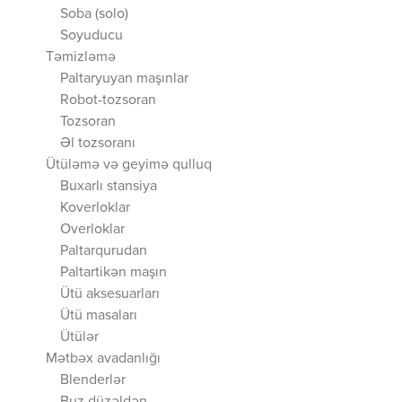
Soba (solo)
Soyuducu
Təmizləmə
Paltaryuyan maşınlar
Robot-tozsoran
Tozsoran
Əl tozsoranı
Ütüləmə və geyimə qulluq
Buxarlı stansiya
Koverloklar
Overloklar
Paltarqurudan
Paltartikən maşın
Ütü aksesuarları
Ütü masaları
Ütülər
Mətbəx avadanlığı
Blenderlər