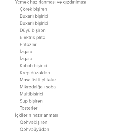
Yemək hazırlanması və qızdırılması
Çörək bişirən
Buxarlı bişirici
Buxarlı bişirici
Düyü bişirən
Elektrik plitə
Fritozlar
İzqara
İzqara
Kabab bişirici
Krep düzəldən
Masa üstü plitələr
Mikrodalğalı soba
Multibişirici
Sup bişirən
Tosterlər
İçkilərin hazırlanması
Qəhvəbişirən
Qəhvəüyüdən