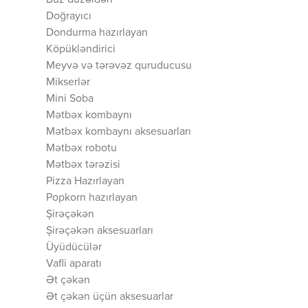
Buz düzəldən
Doğrayıcı
Dondurma hazırlayan
Köpükləndirici
Meyvə və tərəvəz quruducusu
Mikserlər
Mini Soba
Mətbəx kombaynı
Mətbəx kombaynı aksesuarları
Mətbəx robotu
Mətbəx tərəzisi
Pizza Hazırlayan
Popkorn hazırlayan
Şirəçəkən
Şirəçəkən aksesuarları
Üyüdücülər
Vafli aparatı
Ət çəkən
Ət çəkən üçün aksesuarlar