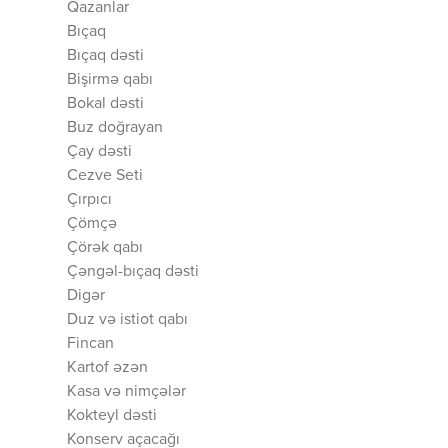
Qazanlar
Bıçaq
Bıçaq dəsti
Bişirmə qabı
Bokal dəsti
Buz doğrayan
Çay dəsti
Cezve Seti
Çırpıcı
Çömçə
Çörək qabı
Çəngəl-bıçaq dəsti
Digər
Duz və istiot qabı
Fincan
Kartof əzən
Kasa və nimçələr
Kokteyl dəsti
Konserv açacağı