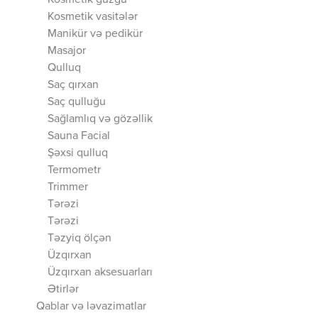
Kosmetik güzgü
Kosmetik vasitələr
Manikür və pedikür
Masajor
Qulluq
Saç qırxan
Saç qulluğu
Sağlamlıq və gözəllik
Sauna Facial
Şəxsi qulluq
Termometr
Trimmer
Tərəzi
Tərəzi
Təzyiq ölçən
Üzqırxan
Üzqırxan aksesuarları
Ətirlər
Qablar və ləvazimatlar