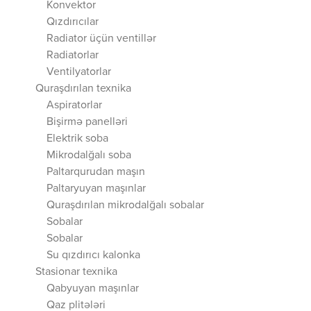
Konvektor
Qızdırıcılar
Radiator üçün ventillər
Radiatorlar
Ventilyatorlar
Quraşdırılan texnika
Aspiratorlar
Bişirmə panelləri
Elektrik soba
Mikrodalğalı soba
Paltarqurudan maşın
Paltaryuyan maşınlar
Quraşdırılan mikrodalğalı sobalar
Sobalar
Sobalar
Su qızdırıcı kalonka
Stasionar texnika
Qabyuyan maşınlar
Qaz plitələri