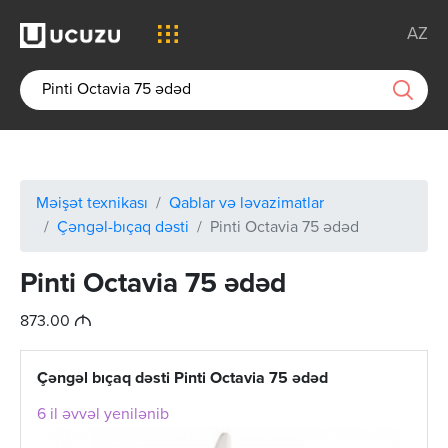
AZ
Məişət texnikası
Qablar və ləvazimatlar
Çəngəl-bıçaq dəsti
Pinti Octavia 75 ədəd
Pinti Octavia 75 ədəd
M
873.00
Çəngəl bıçaq dəsti Pinti Octavia 75 ədəd
6 il əvvəl yenilənib