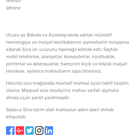
telefon
iphone
Ucuzu.az Bakıda və Azərbaycanda satılan müxtəlif
texnologiya və məişət texnikalarının qiymətlərini müqayisə
edərək Sizə ən ucuzunu tapmağa kömək edir. Saytda
mobil telefonlar, planşetlər, komputerlər, noutbuklar,
printerlər və aksessuarlar, həmçinin kiçik və böyük məişət
texnikası, əyləncə məhsullarını tapa bilərsiniz.
Hazırda sizə mağazada müxtəlif məhsul üçün təklif təqdim
olunur. Məqsəd sizə istədiyiniz məhsu sərfəli qiymətə
almaq üçün şərait yaratmaqdır
Sadəcə Sizə lazım olan məhsulun adını daxil etmək
kifayətdir.