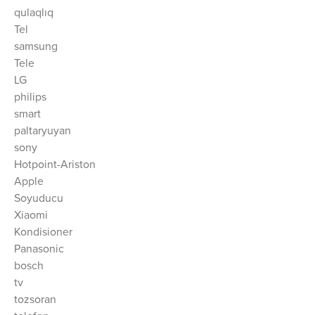
qulaqlıq
Tel
samsung
Tele
LG
philips
smart
paltaryuyan
sony
Hotpoint-Ariston
Apple
Soyuducu
Xiaomi
Kondisioner
Panasonic
bosch
tv
tozsoran