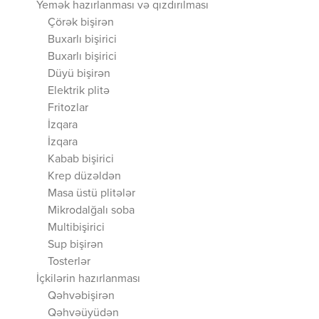
Yemək hazırlanması və qızdırılması
Çörək bişirən
Buxarlı bişirici
Buxarlı bişirici
Düyü bişirən
Elektrik plitə
Fritozlar
İzqara
İzqara
Kabab bişirici
Krep düzəldən
Masa üstü plitələr
Mikrodalğalı soba
Multibişirici
Sup bişirən
Tosterlər
İçkilərin hazırlanması
Qəhvəbişirən
Qəhvəüyüdən