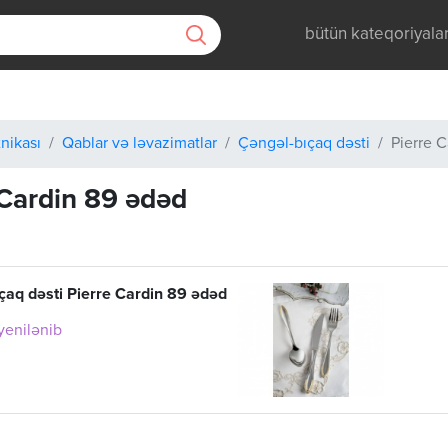
bütün kateqoriyala
nikası
Qablar və ləvazimatlar
Çəngəl-bıçaq dəsti
Pierre 
 Cardin 89 ədəd
çaq dəsti Pierre Cardin 89 ədəd
 yenilənib