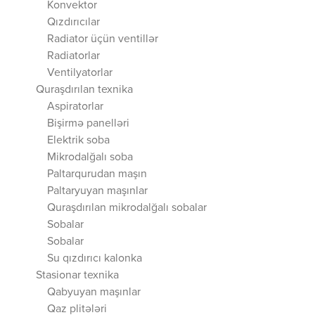
Konvektor
Qızdırıcılar
Radiator üçün ventillər
Radiatorlar
Ventilyatorlar
Quraşdırılan texnika
Aspiratorlar
Bişirmə panelləri
Elektrik soba
Mikrodalğalı soba
Paltarqurudan maşın
Paltaryuyan maşınlar
Quraşdırılan mikrodalğalı sobalar
Sobalar
Sobalar
Su qızdırıcı kalonka
Stasionar texnika
Qabyuyan maşınlar
Qaz plitələri