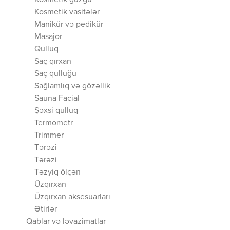
Kosmetik güzgü
Kosmetik vasitələr
Manikür və pedikür
Masajor
Qulluq
Saç qırxan
Saç qulluğu
Sağlamlıq və gözəllik
Sauna Facial
Şəxsi qulluq
Termometr
Trimmer
Tərəzi
Tərəzi
Təzyiq ölçən
Üzqırxan
Üzqırxan aksesuarları
Ətirlər
Qablar və ləvazimatlar