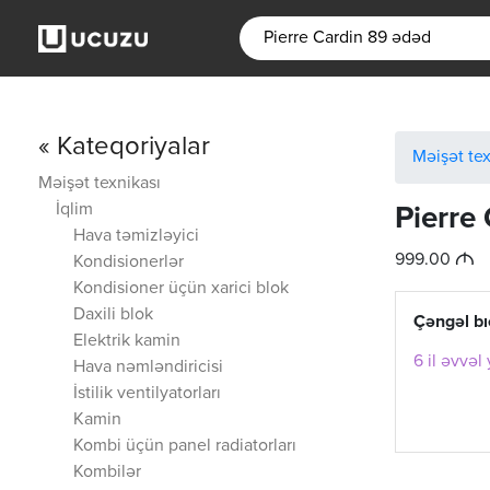
« Kateqoriyalar
Məişət tex
Məişət texnikası
İqlim
Pierre
Hava təmizləyici
M
999.00
Kondisionerlər
Kondisioner üçün xarici blok
Daxili blok
Çəngəl bı
Elektrik kamin
6 il əvvəl
Hava nəmləndiricisi
İstilik ventilyatorları
Kamin
Kombi üçün panel radiatorları
Kombilər