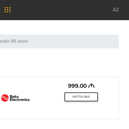
r
AZ
Cardin 89 ədəd
M
999.00
SAYTDA BAX