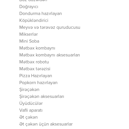
Buz düzəldən
Doğrayıcı
Dondurma hazırlayan
Köpükləndirici
Meyvə və tərəvəz quruducusu
Mikserlər
Mini Soba
Mətbəx kombaynı
Mətbəx kombaynı aksesuarları
Mətbəx robotu
Mətbəx tərəzisi
Pizza Hazırlayan
Popkorn hazırlayan
Şirəçəkən
Şirəçəkən aksesuarları
Üyüdücülər
Vafli aparatı
Ət çəkən
Ət çəkən üçün aksesuarlar