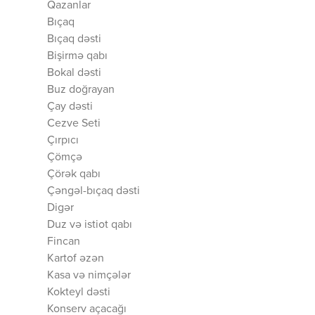
Qazanlar
Bıçaq
Bıçaq dəsti
Bişirmə qabı
Bokal dəsti
Buz doğrayan
Çay dəsti
Cezve Seti
Çırpıcı
Çömçə
Çörək qabı
Çəngəl-bıçaq dəsti
Digər
Duz və istiot qabı
Fincan
Kartof əzən
Kasa və nimçələr
Kokteyl dəsti
Konserv açacağı