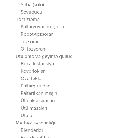
Soba (solo)
Soyuducu
Təmizləmə
Paltaryuyan maşınlar
Robot-tozsoran
Tozsoran
Əl tozsoranı
Ütüləmə və geyimə qulluq
Buxarlı stansiya
Koverloklar
Overloklar
Paltarqurudan
Paltartikən maşın
Ütü aksesuarları
Ütü masaları
Ütülər
Mətbəx avadanlığı
Blenderlər