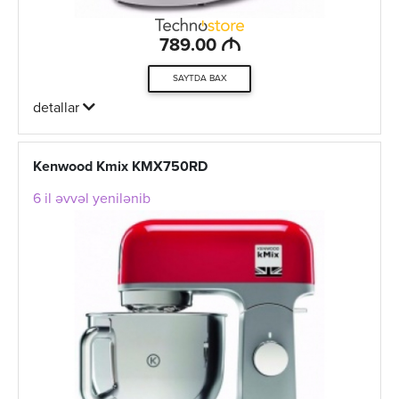
M
789.00
SAYTDA BAX
detallar
Kenwood Kmix KMX750RD
6 il əvvəl yenilənib