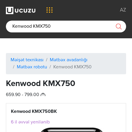
AZ
Məişət texnikası
Mətbəx avadanlığı
Mətbəx robotu
Kenwood KMX750
Kenwood KMX750
M
659.90 - 799.00
Kenwood KMX750BK
6 il əvvəl yenilənib