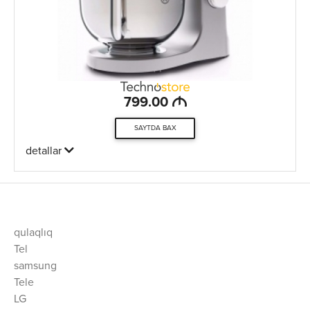
M
799.00
SAYTDA BAX
detallar
qulaqlıq
Tel
samsung
Tele
LG