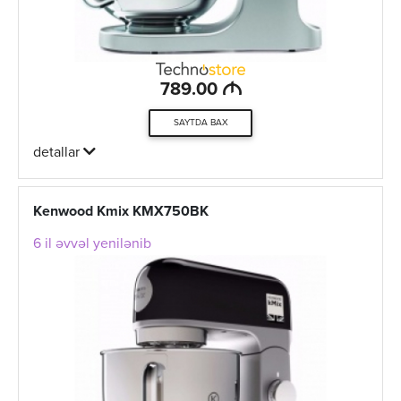
M
789.00
SAYTDA BAX
detallar
Kenwood Kmix KMX750BK
6 il əvvəl yenilənib