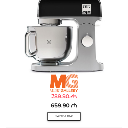
M
789.90
M
659.90
SAYTDA BAX