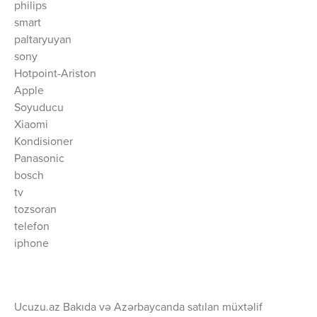
philips
smart
paltaryuyan
sony
Hotpoint-Ariston
Apple
Soyuducu
Xiaomi
Kondisioner
Panasonic
bosch
tv
tozsoran
telefon
iphone
Ucuzu.az Bakıda və Azərbaycanda satılan müxtəlif