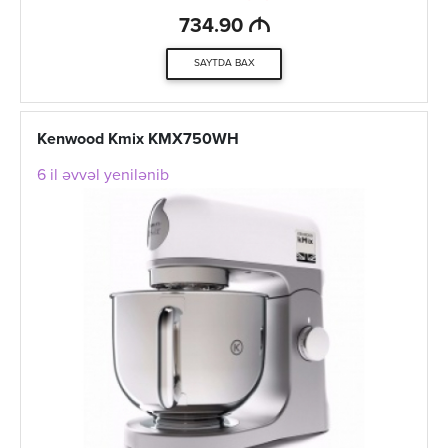
M
734.90
SAYTDA BAX
Kenwood Kmix KMX750WH
6 il əvvəl yenilənib