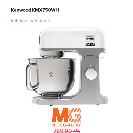
Kenwood KMX750WH
6 il əvvəl yenilənib
M
789.90