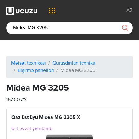
AZ
Məişət texnikası
Quraşdırılan texnika
Bişirmə panelləri
Midea MG 3205
Midea MG 3205
M
167.00
Qaz üstlüyü Midea MG 3205 X
6 il əvvəl yenilənib