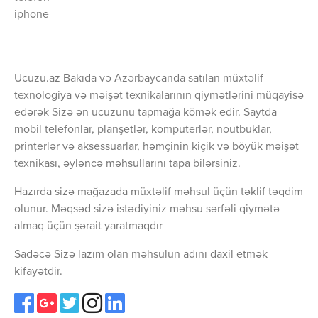
iphone
Ucuzu.az Bakıda və Azərbaycanda satılan müxtəlif
texnologiya və məişət texnikalarının qiymətlərini müqayisə
edərək Sizə ən ucuzunu tapmağa kömək edir. Saytda
mobil telefonlar, planşetlər, komputerlər, noutbuklar,
printerlər və aksessuarlar, həmçinin kiçik və böyük məişət
texnikası, əyləncə məhsullarını tapa bilərsiniz.
Hazırda sizə mağazada müxtəlif məhsul üçün təklif təqdim
olunur. Məqsəd sizə istədiyiniz məhsu sərfəli qiymətə
almaq üçün şərait yaratmaqdır
Sadəcə Sizə lazım olan məhsulun adını daxil etmək
kifayətdir.