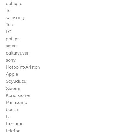
qulaqlıq
Tel
samsung
Tele
LG
philips
smart
paltaryuyan
sony
Hotpoint-Ariston
Apple
Soyuducu
Xiaomi
Kondisioner
Panasonic
bosch
tv
tozsoran
telefon