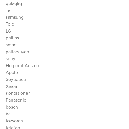
qulaqlıq
Tel
samsung
Tele
LG
philips
smart
paltaryuyan
sony
Hotpoint-Ariston
Apple
Soyuducu
Xiaomi
Kondisioner
Panasonic
bosch
tv
tozsoran
telefon