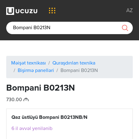
AZ
Məişət texnikası
Quraşdırılan texnika
Bişirmə panelləri
Bompani B0213N
Bompani B0213N
M
730.00
Qaz üstlüyü Bompani B0213NB/N
6 il əvvəl yenilənib