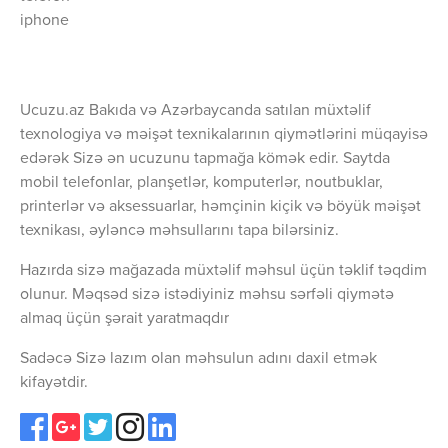
iphone
Ucuzu.az Bakıda və Azərbaycanda satılan müxtəlif
texnologiya və məişət texnikalarının qiymətlərini müqayisə
edərək Sizə ən ucuzunu tapmağa kömək edir. Saytda
mobil telefonlar, planşetlər, komputerlər, noutbuklar,
printerlər və aksessuarlar, həmçinin kiçik və böyük məişət
texnikası, əyləncə məhsullarını tapa bilərsiniz.
Hazırda sizə mağazada müxtəlif məhsul üçün təklif təqdim
olunur. Məqsəd sizə istədiyiniz məhsu sərfəli qiymətə
almaq üçün şərait yaratmaqdır
Sadəcə Sizə lazım olan məhsulun adını daxil etmək
kifayətdir.