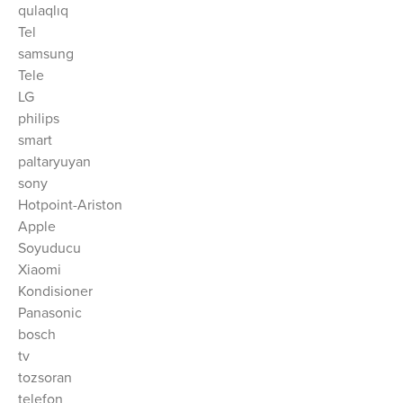
qulaqlıq
Tel
samsung
Tele
LG
philips
smart
paltaryuyan
sony
Hotpoint-Ariston
Apple
Soyuducu
Xiaomi
Kondisioner
Panasonic
bosch
tv
tozsoran
telefon