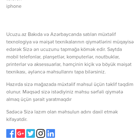
iphone
Ucuzu.az Bakıda və Azərbaycanda satılan müxtəlif
texnologiya və məişət texnikalarının qiymətlərini müqayisə
edərək Sizə ən ucuzunu tapmağa kömək edir. Saytda
mobil telefonlar, planşetlər, komputerlər, noutbuklar,
printerlər və aksessuarlar, həmçinin kiçik və böyük məişət
texnikası, əyləncə məhsullarını tapa bilərsiniz.
Hazırda sizə mağazada müxtəlif məhsul üçün təklif təqdim
olunur. Məqsəd sizə istədiyiniz məhsu sərfəli qiymətə
almaq üçün şərait yaratmaqdır
Sadəcə Sizə lazım olan məhsulun adını daxil etmək
kifayətdir.