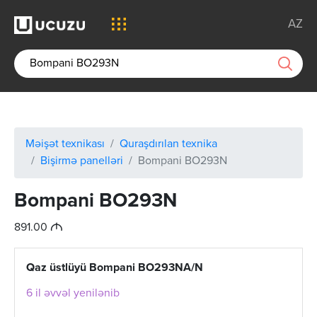
AZ
Məişət texnikası
Quraşdırılan texnika
Bişirmə panelləri
Bompani BO293N
Bompani BO293N
M
891.00
Qaz üstlüyü Bompani BO293NA/N
6 il əvvəl yenilənib