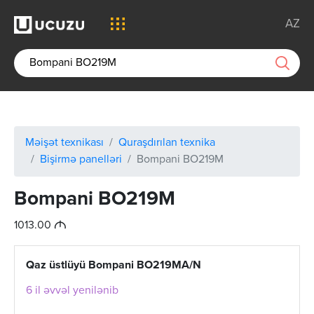
AZ
Məişət texnikası
Quraşdırılan texnika
Bişirmə panelləri
Bompani BO219M
Bompani BO219M
M
1013.00
Qaz üstlüyü Bompani BO219MA/N
6 il əvvəl yenilənib