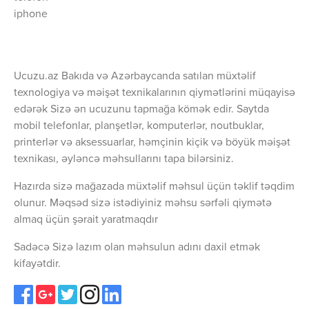
iphone
Ucuzu.az Bakıda və Azərbaycanda satılan müxtəlif
texnologiya və məişət texnikalarının qiymətlərini müqayisə
edərək Sizə ən ucuzunu tapmağa kömək edir. Saytda
mobil telefonlar, planşetlər, komputerlər, noutbuklar,
printerlər və aksessuarlar, həmçinin kiçik və böyük məişət
texnikası, əyləncə məhsullarını tapa bilərsiniz.
Hazırda sizə mağazada müxtəlif məhsul üçün təklif təqdim
olunur. Məqsəd sizə istədiyiniz məhsu sərfəli qiymətə
almaq üçün şərait yaratmaqdır
Sadəcə Sizə lazım olan məhsulun adını daxil etmək
kifayətdir.