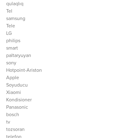
qulaqlıq
Tel
samsung
Tele
LG
philips
smart
paltaryuyan
sony
Hotpoint-Ariston
Apple
Soyuducu
Xiaomi
Kondisioner
Panasonic
bosch
tv
tozsoran
telefon