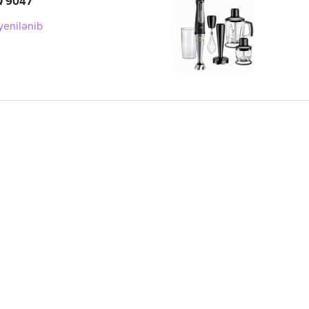
Q 9047
 yenilənib