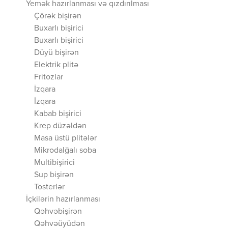
Yemək hazırlanması və qızdırılması
Çörək bişirən
Buxarlı bişirici
Buxarlı bişirici
Düyü bişirən
Elektrik plitə
Fritozlar
İzqara
İzqara
Kabab bişirici
Krep düzəldən
Masa üstü plitələr
Mikrodalğalı soba
Multibişirici
Sup bişirən
Tosterlər
İçkilərin hazırlanması
Qəhvəbişirən
Qəhvəüyüdən