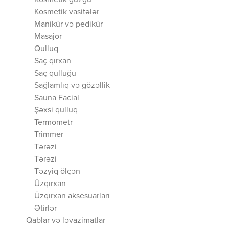
Kosmetik güzgü
Kosmetik vasitələr
Manikür və pedikür
Masajor
Qulluq
Saç qırxan
Saç qulluğu
Sağlamlıq və gözəllik
Sauna Facial
Şəxsi qulluq
Termometr
Trimmer
Tərəzi
Tərəzi
Təzyiq ölçən
Üzqırxan
Üzqırxan aksesuarları
Ətirlər
Qablar və ləvazimatlar