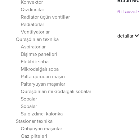
Braun M
Konvektor
Qızdırıcılar
6 il əvvəl
Radiator üçün ventillər
Radiatorlar
Ventilyatorlar
detallar
Quraşdırılan texnika
Aspiratorlar
Bişirmə panelləri
Elektrik soba
Mikrodalğalı soba
Paltarqurudan maşın
Paltaryuyan maşınlar
Quraşdırılan mikrodalğalı sobalar
Sobalar
Sobalar
Su qızdırıcı kalonka
Stasionar texnika
Qabyuyan maşınlar
Qaz plitələri