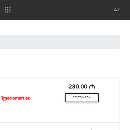
r
AZ
M
230.00
SAYTDA BAX