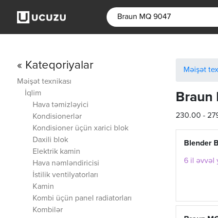
« Kateqoriyalar
Məişət tex
Məişət texnikası
İqlim
Braun
Hava təmizləyici
230.00 - 27
Kondisionerlər
Kondisioner üçün xarici blok
Daxili blok
Blender 
Elektrik kamin
6 il əvvəl
Hava nəmləndiricisi
İstilik ventilyatorları
Kamin
Kombi üçün panel radiatorları
Kombilər