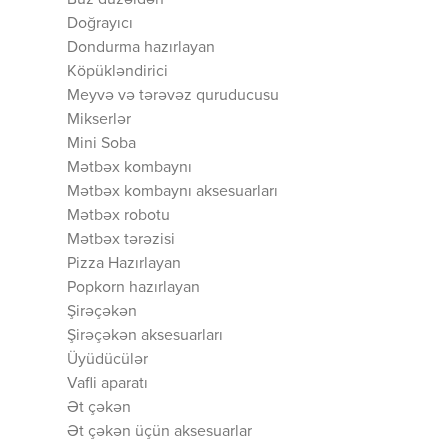
Buz düzəldən
Doğrayıcı
Dondurma hazırlayan
Köpükləndirici
Meyvə və tərəvəz quruducusu
Mikserlər
Mini Soba
Mətbəx kombaynı
Mətbəx kombaynı aksesuarları
Mətbəx robotu
Mətbəx tərəzisi
Pizza Hazırlayan
Popkorn hazırlayan
Şirəçəkən
Şirəçəkən aksesuarları
Üyüdücülər
Vafli aparatı
Ət çəkən
Ət çəkən üçün aksesuarlar