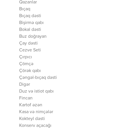
Qazanlar
Bıçaq
Bıçaq dəsti
Bişirmə qabı
Bokal dəsti
Buz doğrayan
Çay dəsti
Cezve Seti
Çırpıcı
Çömçə
Çörək qabı
Çəngəl-bıçaq dəsti
Digər
Duz və istiot qabı
Fincan
Kartof əzən
Kasa və nimçələr
Kokteyl dəsti
Konserv açacağı