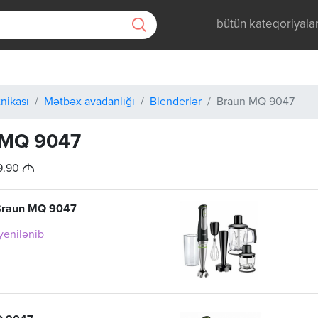
bütün kateqoriyala
nikası
Mətbəx avadanlığı
Blenderlər
Braun MQ 9047
 MQ 9047
M
9.90
Braun MQ 9047
 yenilənib