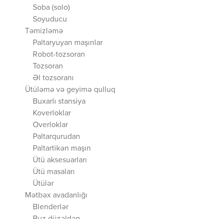
Soba (solo)
Soyuducu
Təmizləmə
Paltaryuyan maşınlar
Robot-tozsoran
Tozsoran
Əl tozsoranı
Ütüləmə və geyimə qulluq
Buxarlı stansiya
Koverloklar
Overloklar
Paltarqurudan
Paltartikən maşın
Ütü aksesuarları
Ütü masaları
Ütülər
Mətbəx avadanlığı
Blenderlər