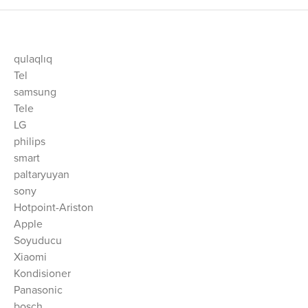
qulaqlıq
Tel
samsung
Tele
LG
philips
smart
paltaryuyan
sony
Hotpoint-Ariston
Apple
Soyuducu
Xiaomi
Kondisioner
Panasonic
bosch