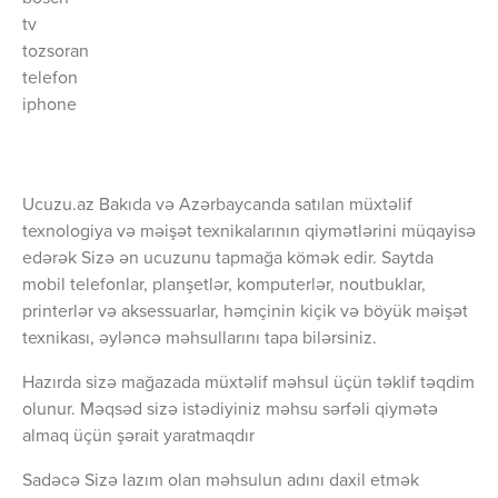
tv
tozsoran
telefon
iphone
Ucuzu.az Bakıda və Azərbaycanda satılan müxtəlif
texnologiya və məişət texnikalarının qiymətlərini müqayisə
edərək Sizə ən ucuzunu tapmağa kömək edir. Saytda
mobil telefonlar, planşetlər, komputerlər, noutbuklar,
printerlər və aksessuarlar, həmçinin kiçik və böyük məişət
texnikası, əyləncə məhsullarını tapa bilərsiniz.
Hazırda sizə mağazada müxtəlif məhsul üçün təklif təqdim
olunur. Məqsəd sizə istədiyiniz məhsu sərfəli qiymətə
almaq üçün şərait yaratmaqdır
Sadəcə Sizə lazım olan məhsulun adını daxil etmək