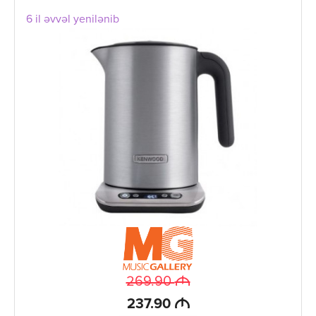
6 il əvvəl yenilənib
M
269.90
M
237.90