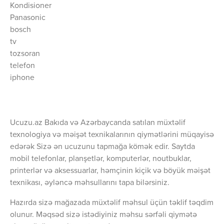
Kondisioner
Panasonic
bosch
tv
tozsoran
telefon
iphone
Ucuzu.az Bakıda və Azərbaycanda satılan müxtəlif
texnologiya və məişət texnikalarının qiymətlərini müqayisə
edərək Sizə ən ucuzunu tapmağa kömək edir. Saytda
mobil telefonlar, planşetlər, komputerlər, noutbuklar,
printerlər və aksessuarlar, həmçinin kiçik və böyük məişət
texnikası, əyləncə məhsullarını tapa bilərsiniz.
Hazırda sizə mağazada müxtəlif məhsul üçün təklif təqdim
olunur. Məqsəd sizə istədiyiniz məhsu sərfəli qiymətə