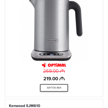
M
269.00
M
219.00
SAYTDA BAX
Kenwood SJM610