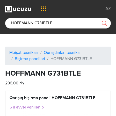
AZ
Məişət texnikası
Quraşdırılan texnika
Bişirmə panelləri
HOFFMANN G731BTLE
HOFFMANN G731BTLE
M
296.00
Qarışıq bişirmə paneli HOFFMANN G731BTLE
6 il əvvəl yenilənib