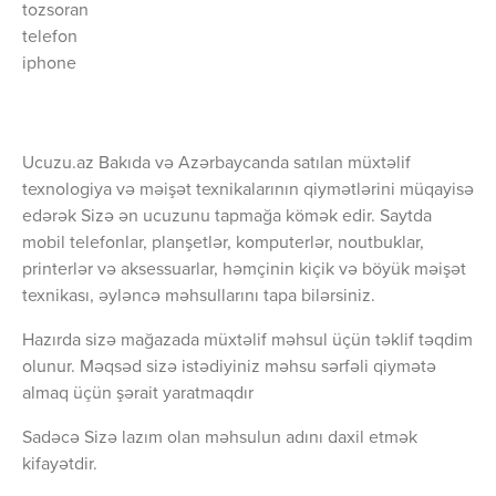
tozsoran
telefon
iphone
Ucuzu.az Bakıda və Azərbaycanda satılan müxtəlif
texnologiya və məişət texnikalarının qiymətlərini müqayisə
edərək Sizə ən ucuzunu tapmağa kömək edir. Saytda
mobil telefonlar, planşetlər, komputerlər, noutbuklar,
printerlər və aksessuarlar, həmçinin kiçik və böyük məişət
texnikası, əyləncə məhsullarını tapa bilərsiniz.
Hazırda sizə mağazada müxtəlif məhsul üçün təklif təqdim
olunur. Məqsəd sizə istədiyiniz məhsu sərfəli qiymətə
almaq üçün şərait yaratmaqdır
Sadəcə Sizə lazım olan məhsulun adını daxil etmək
kifayətdir.