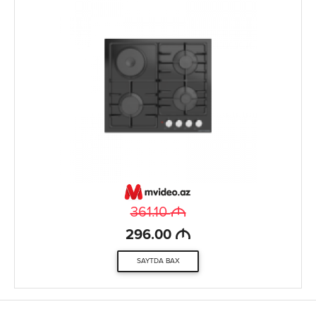
M
361.10
M
296.00
SAYTDA BAX