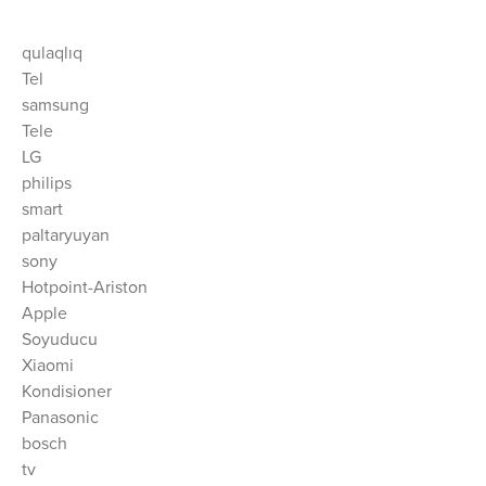
qulaqlıq
Tel
samsung
Tele
LG
philips
smart
paltaryuyan
sony
Hotpoint-Ariston
Apple
Soyuducu
Xiaomi
Kondisioner
Panasonic
bosch
tv