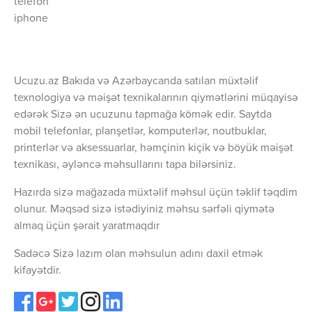
telefon
iphone
Ucuzu.az Bakıda və Azərbaycanda satılan müxtəlif
texnologiya və məişət texnikalarının qiymətlərini müqayisə
edərək Sizə ən ucuzunu tapmağa kömək edir. Saytda
mobil telefonlar, planşetlər, komputerlər, noutbuklar,
printerlər və aksessuarlar, həmçinin kiçik və böyük məişət
texnikası, əyləncə məhsullarını tapa bilərsiniz.
Hazırda sizə mağazada müxtəlif məhsul üçün təklif təqdim
olunur. Məqsəd sizə istədiyiniz məhsu sərfəli qiymətə
almaq üçün şərait yaratmaqdır
Sadəcə Sizə lazım olan məhsulun adını daxil etmək
kifayətdir.