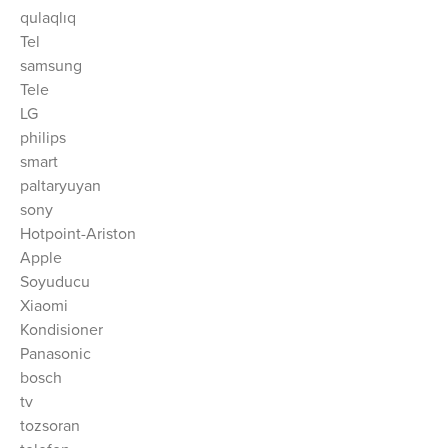
qulaqlıq
Tel
samsung
Tele
LG
philips
smart
paltaryuyan
sony
Hotpoint-Ariston
Apple
Soyuducu
Xiaomi
Kondisioner
Panasonic
bosch
tv
tozsoran