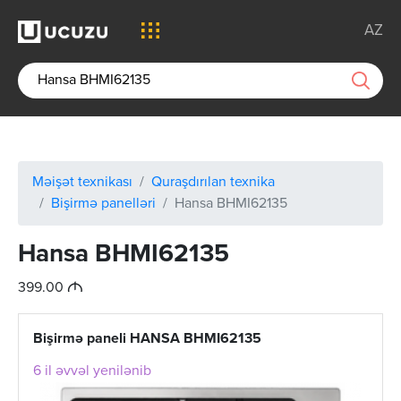
AZ
Məişət texnikası
Quraşdırılan texnika
Bişirmə panelləri
Hansa BHMI62135
Hansa BHMI62135
M
399.00
Bişirmə paneli HANSA BHMI62135
6 il əvvəl yenilənib