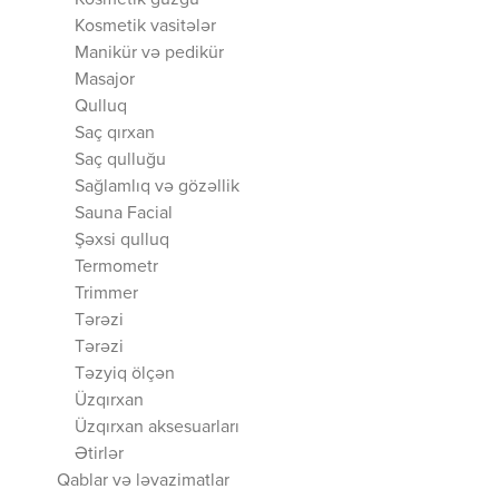
Kosmetik güzgü
Kosmetik vasitələr
Manikür və pedikür
Masajor
Qulluq
Saç qırxan
Saç qulluğu
Sağlamlıq və gözəllik
Sauna Facial
Şəxsi qulluq
Termometr
Trimmer
Tərəzi
Tərəzi
Təzyiq ölçən
Üzqırxan
Üzqırxan aksesuarları
Ətirlər
Qablar və ləvazimatlar