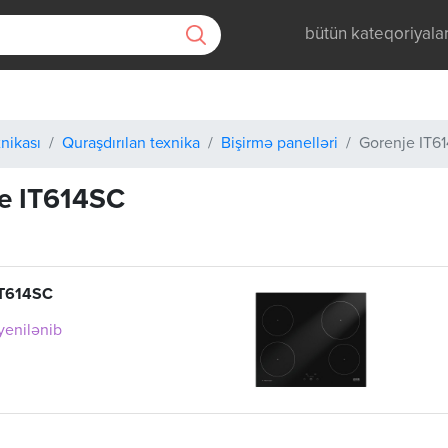
bütün kateqoriyala
nikası
Quraşdırılan texnika
Bişirmə panelləri
Gorenje IT6
e IT614SC
IT614SC
 yenilənib