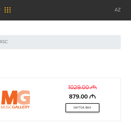
r
AZ
14SC
M
1029.00
M
879.00
SAYTDA BAX