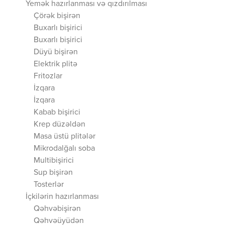
Yemək hazırlanması və qızdırılması
Çörək bişirən
Buxarlı bişirici
Buxarlı bişirici
Düyü bişirən
Elektrik plitə
Fritozlar
İzqara
İzqara
Kabab bişirici
Krep düzəldən
Masa üstü plitələr
Mikrodalğalı soba
Multibişirici
Sup bişirən
Tosterlər
İçkilərin hazırlanması
Qəhvəbişirən
Qəhvəüyüdən