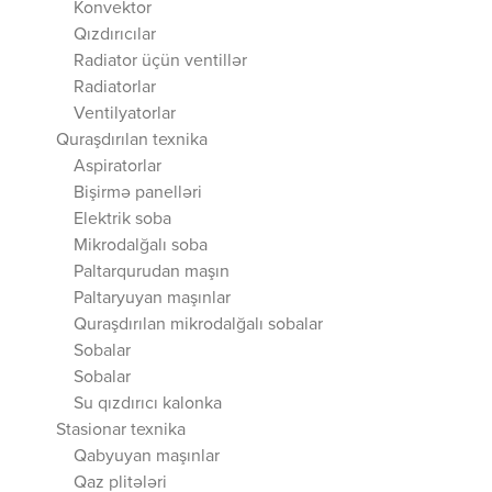
Konvektor
Qızdırıcılar
Radiator üçün ventillər
Radiatorlar
Ventilyatorlar
Quraşdırılan texnika
Aspiratorlar
Bişirmə panelləri
Elektrik soba
Mikrodalğalı soba
Paltarqurudan maşın
Paltaryuyan maşınlar
Quraşdırılan mikrodalğalı sobalar
Sobalar
Sobalar
Su qızdırıcı kalonka
Stasionar texnika
Qabyuyan maşınlar
Qaz plitələri