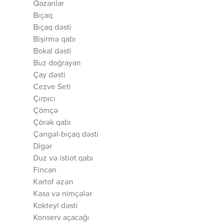
Qazanlar
Bıçaq
Bıçaq dəsti
Bişirmə qabı
Bokal dəsti
Buz doğrayan
Çay dəsti
Cezve Seti
Çırpıcı
Çömçə
Çörək qabı
Çəngəl-bıçaq dəsti
Digər
Duz və istiot qabı
Fincan
Kartof əzən
Kasa və nimçələr
Kokteyl dəsti
Konserv açacağı