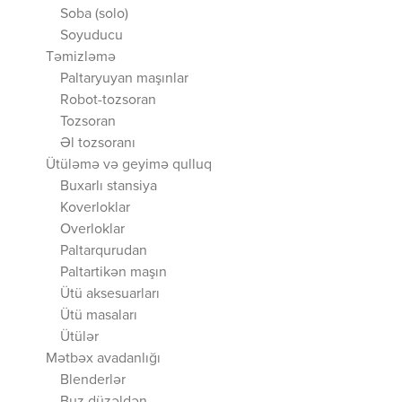
Soba (solo)
Soyuducu
Təmizləmə
Paltaryuyan maşınlar
Robot-tozsoran
Tozsoran
Əl tozsoranı
Ütüləmə və geyimə qulluq
Buxarlı stansiya
Koverloklar
Overloklar
Paltarqurudan
Paltartikən maşın
Ütü aksesuarları
Ütü masaları
Ütülər
Mətbəx avadanlığı
Blenderlər