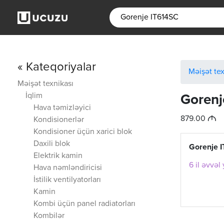
« Kateqoriyalar
Məişət tex
Məişət texnikası
İqlim
Gorenj
Hava təmizləyici
M
879.00
Kondisionerlər
Kondisioner üçün xarici blok
Daxili blok
Gorenje 
Elektrik kamin
6 il əvvəl
Hava nəmləndiricisi
İstilik ventilyatorları
Kamin
Kombi üçün panel radiatorları
Kombilər