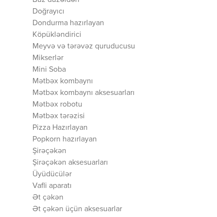
Buz düzəldən
Doğrayıcı
Dondurma hazırlayan
Köpükləndirici
Meyvə və tərəvəz quruducusu
Mikserlər
Mini Soba
Mətbəx kombaynı
Mətbəx kombaynı aksesuarları
Mətbəx robotu
Mətbəx tərəzisi
Pizza Hazırlayan
Popkorn hazırlayan
Şirəçəkən
Şirəçəkən aksesuarları
Üyüdücülər
Vafli aparatı
Ət çəkən
Ət çəkən üçün aksesuarlar