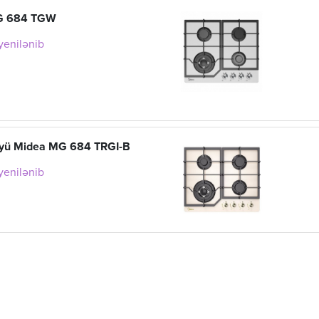
G 684 TGW
 yenilənib
üyü Midea MG 684 TRGI-B
 yenilənib