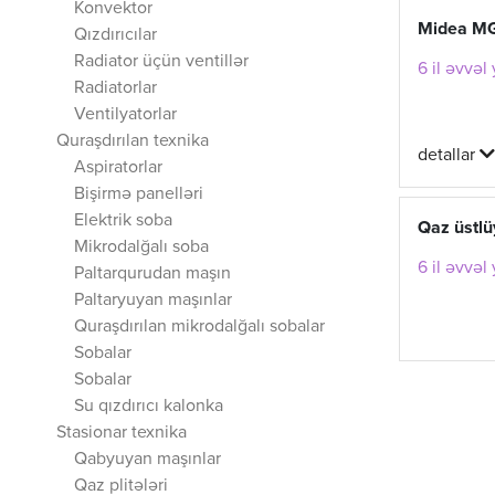
Konvektor
Midea M
Qızdırıcılar
Radiator üçün ventillər
6 il əvvəl
Radiatorlar
Ventilyatorlar
Quraşdırılan texnika
detallar
Aspiratorlar
Bişirmə panelləri
Elektrik soba
Qaz üstl
Mikrodalğalı soba
6 il əvvəl
Paltarqurudan maşın
Paltaryuyan maşınlar
Quraşdırılan mikrodalğalı sobalar
Sobalar
Sobalar
Su qızdırıcı kalonka
Stasionar texnika
Qabyuyan maşınlar
Qaz plitələri