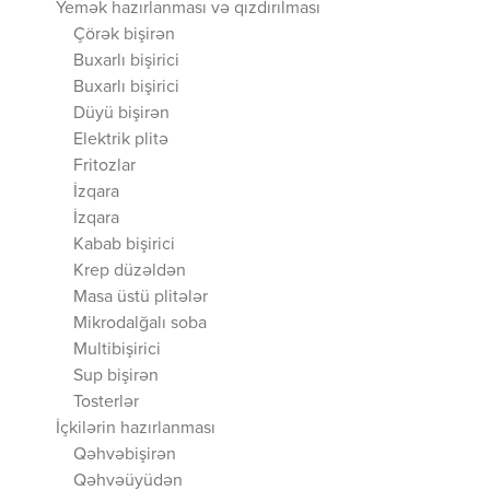
Yemək hazırlanması və qızdırılması
Çörək bişirən
Buxarlı bişirici
Buxarlı bişirici
Düyü bişirən
Elektrik plitə
Fritozlar
İzqara
İzqara
Kabab bişirici
Krep düzəldən
Masa üstü plitələr
Mikrodalğalı soba
Multibişirici
Sup bişirən
Tosterlər
İçkilərin hazırlanması
Qəhvəbişirən
Qəhvəüyüdən