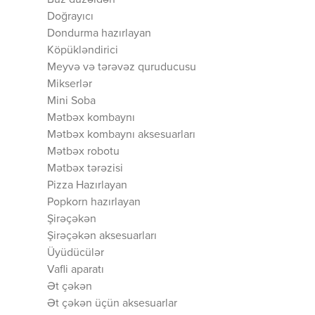
Buz düzəldən
Doğrayıcı
Dondurma hazırlayan
Köpükləndirici
Meyvə və tərəvəz quruducusu
Mikserlər
Mini Soba
Mətbəx kombaynı
Mətbəx kombaynı aksesuarları
Mətbəx robotu
Mətbəx tərəzisi
Pizza Hazırlayan
Popkorn hazırlayan
Şirəçəkən
Şirəçəkən aksesuarları
Üyüdücülər
Vafli aparatı
Ət çəkən
Ət çəkən üçün aksesuarlar