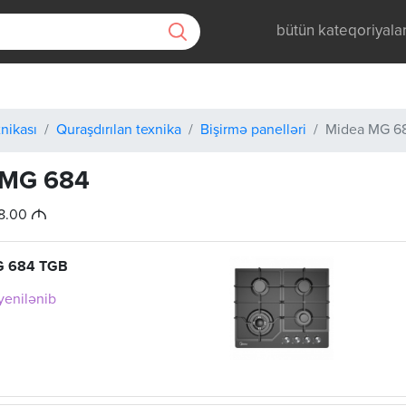
bütün kateqoriyala
nikası
Quraşdırılan texnika
Bişirmə panelləri
Midea MG 6
 MG 684
M
08.00
G 684 TGB
 yenilənib