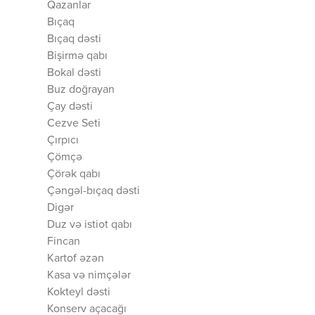
Qazanlar
Bıçaq
Bıçaq dəsti
Bişirmə qabı
Bokal dəsti
Buz doğrayan
Çay dəsti
Cezve Seti
Çırpıcı
Çömçə
Çörək qabı
Çəngəl-bıçaq dəsti
Digər
Duz və istiot qabı
Fincan
Kartof əzən
Kasa və nimçələr
Kokteyl dəsti
Konserv açacağı