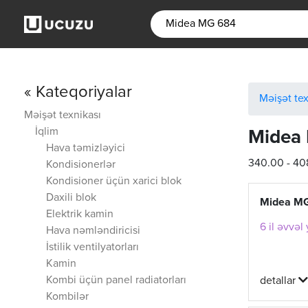
« Kateqoriyalar
Məişət tex
Məişət texnikası
İqlim
Midea
Hava təmizləyici
340.00 - 4
Kondisionerlər
Kondisioner üçün xarici blok
Daxili blok
Midea M
Elektrik kamin
6 il əvvəl
Hava nəmləndiricisi
İstilik ventilyatorları
Kamin
Kombi üçün panel radiatorları
detallar
Kombilər