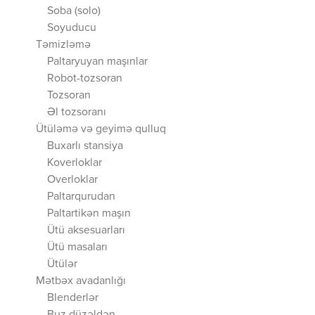
Soba (solo)
Soyuducu
Təmizləmə
Paltaryuyan maşınlar
Robot-tozsoran
Tozsoran
Əl tozsoranı
Ütüləmə və geyimə qulluq
Buxarlı stansiya
Koverloklar
Overloklar
Paltarqurudan
Paltartikən maşın
Ütü aksesuarları
Ütü masaları
Ütülər
Mətbəx avadanlığı
Blenderlər