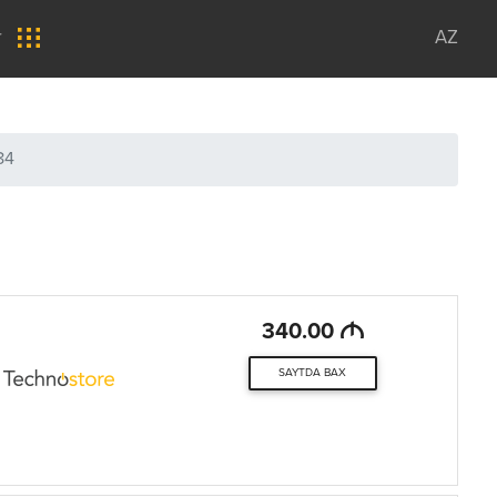
r
AZ
84
M
340.00
SAYTDA BAX