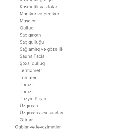
Kosmetik güzgü
Kosmetik vasitələr
Manikür və pedikür
Masajor
Qulluq
Saç qırxan
Saç qulluğu
Sağlamlıq və gözəllik
Sauna Facial
Şəxsi qulluq
Termometr
Trimmer
Tərəzi
Tərəzi
Təzyiq ölçən
Üzqırxan
Üzqırxan aksesuarları
Ətirlər
Qablar və ləvazimatlar