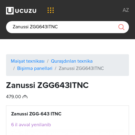
AZ
Məişət texnikası
Quraşdırılan texnika
Bişirmə panelləri
Zanussi ZGG643ITNC
Zanussi ZGG643ITNC
M
479.00
Zanussi ZGG-643 ITNC
6 il əvvəl yenilənib