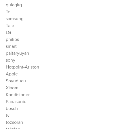
qulaqlıq
Tel
samsung
Tele
LG
philips
smart
paltaryuyan
sony
Hotpoint-Ariston
Apple
Soyuducu
Xiaomi
Kondisioner
Panasonic
bosch
tv
tozsoran