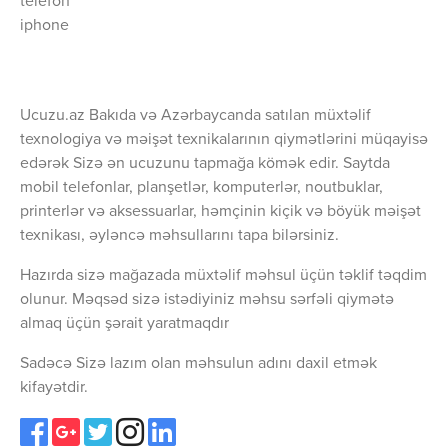
telefon
iphone
Ucuzu.az Bakıda və Azərbaycanda satılan müxtəlif
texnologiya və məişət texnikalarının qiymətlərini müqayisə
edərək Sizə ən ucuzunu tapmağa kömək edir. Saytda
mobil telefonlar, planşetlər, komputerlər, noutbuklar,
printerlər və aksessuarlar, həmçinin kiçik və böyük məişət
texnikası, əyləncə məhsullarını tapa bilərsiniz.
Hazırda sizə mağazada müxtəlif məhsul üçün təklif təqdim
olunur. Məqsəd sizə istədiyiniz məhsu sərfəli qiymətə
almaq üçün şərait yaratmaqdır
Sadəcə Sizə lazım olan məhsulun adını daxil etmək
kifayətdir.