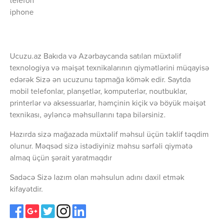
telefon
iphone
Ucuzu.az Bakıda və Azərbaycanda satılan müxtəlif
texnologiya və məişət texnikalarının qiymətlərini müqayisə
edərək Sizə ən ucuzunu tapmağa kömək edir. Saytda
mobil telefonlar, planşetlər, komputerlər, noutbuklar,
printerlər və aksessuarlar, həmçinin kiçik və böyük məişət
texnikası, əyləncə məhsullarını tapa bilərsiniz.
Hazırda sizə mağazada müxtəlif məhsul üçün təklif təqdim
olunur. Məqsəd sizə istədiyiniz məhsu sərfəli qiymətə
almaq üçün şərait yaratmaqdır
Sadəcə Sizə lazım olan məhsulun adını daxil etmək
kifayətdir.