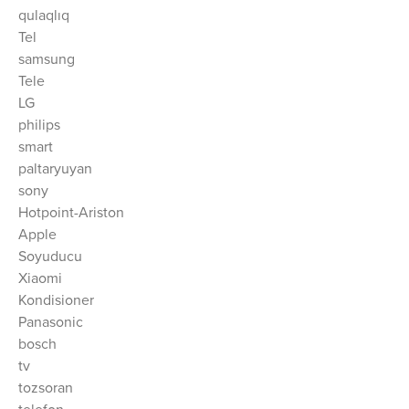
qulaqlıq
Tel
samsung
Tele
LG
philips
smart
paltaryuyan
sony
Hotpoint-Ariston
Apple
Soyuducu
Xiaomi
Kondisioner
Panasonic
bosch
tv
tozsoran