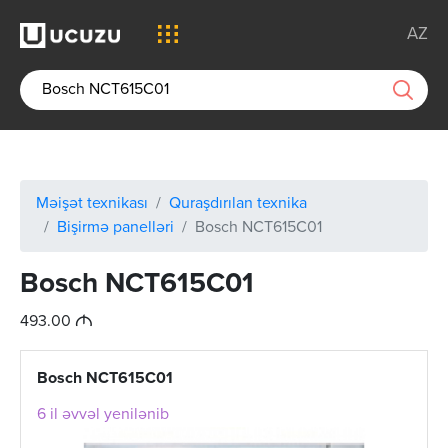
AZ
Məişət texnikası
Quraşdırılan texnika
Bişirmə panelləri
Bosch NCT615C01
Bosch NCT615C01
M
493.00
Bosch NCT615C01
6 il əvvəl yenilənib