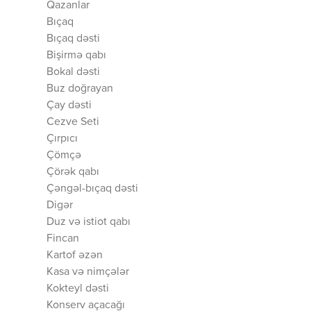
Qazanlar
Bıçaq
Bıçaq dəsti
Bişirmə qabı
Bokal dəsti
Buz doğrayan
Çay dəsti
Cezve Seti
Çırpıcı
Çömçə
Çörək qabı
Çəngəl-bıçaq dəsti
Digər
Duz və istiot qabı
Fincan
Kartof əzən
Kasa və nimçələr
Kokteyl dəsti
Konserv açacağı