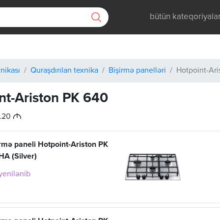
bütün kateqoriyala
nikası
Quraşdırılan texnika
Bişirmə panelləri
Hotpoint-Ar
nt-Ariston PK 640
M
1.20
irmə paneli Hotpoint-Ariston PK
A (Silver)
 yenilənib