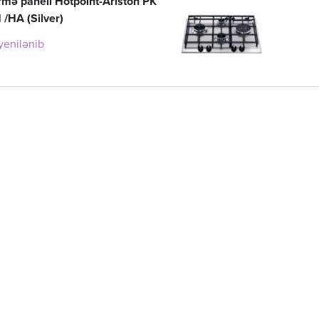
irmə paneli Hotpoint-Ariston PK
/HA (Silver)
 yenilənib