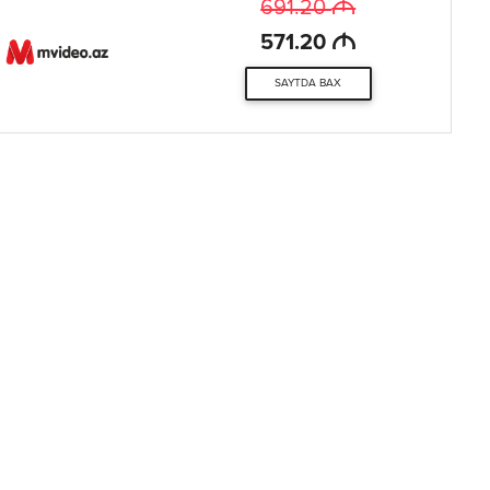
M
691.20
M
571.20
SAYTDA BAX