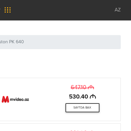
r
AZ
iston PK 640
M
647.10
M
530.40
SAYTDA BAX