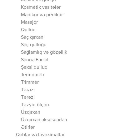
Kosmetik güzgü
Kosmetik vasitələr
Manikür və pedikür
Masajor
Qulluq
Saç qırxan
Saç qulluğu
Sağlamlıq və gözəllik
Sauna Facial
Şəxsi qulluq
Termometr
Trimmer
Tərəzi
Tərəzi
Təzyiq ölçən
Üzqırxan
Üzqırxan aksesuarları
Ətirlər
Qablar və ləvazimatlar