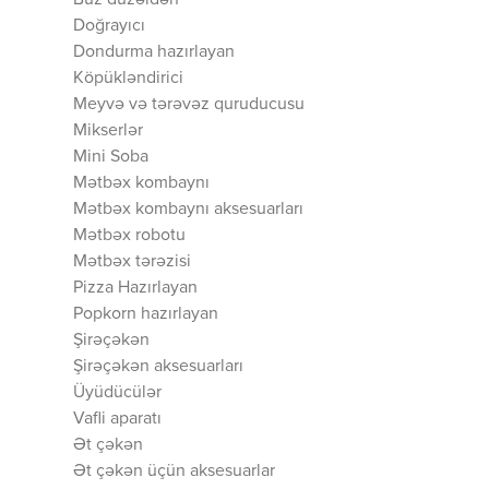
Buz düzəldən
Doğrayıcı
Dondurma hazırlayan
Köpükləndirici
Meyvə və tərəvəz quruducusu
Mikserlər
Mini Soba
Mətbəx kombaynı
Mətbəx kombaynı aksesuarları
Mətbəx robotu
Mətbəx tərəzisi
Pizza Hazırlayan
Popkorn hazırlayan
Şirəçəkən
Şirəçəkən aksesuarları
Üyüdücülər
Vafli aparatı
Ət çəkən
Ət çəkən üçün aksesuarlar