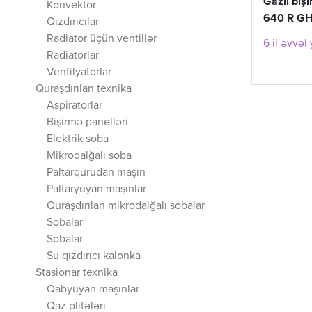
Gazlı biş
Konvektor
640 R GH 
Qızdırıcılar
Radiator üçün ventillər
6 il əvvəl
Radiatorlar
Ventilyatorlar
Quraşdırılan texnika
Aspiratorlar
Bişirmə panelləri
Elektrik soba
Mikrodalğalı soba
Paltarqurudan maşın
Paltaryuyan maşınlar
Quraşdırılan mikrodalğalı sobalar
Sobalar
Sobalar
Su qızdırıcı kalonka
Stasionar texnika
Qabyuyan maşınlar
Qaz plitələri