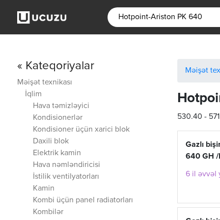
« Kateqoriyalar
Məişət tex
Məişət texnikası
İqlim
Hotpoi
Hava təmizləyici
530.40 - 57
Kondisionerlər
Kondisioner üçün xarici blok
Daxili blok
Gazlı biş
Elektrik kamin
640 GH /H
Hava nəmləndiricisi
6 il əvvəl
İstilik ventilyatorları
Kamin
Kombi üçün panel radiatorları
Kombilər