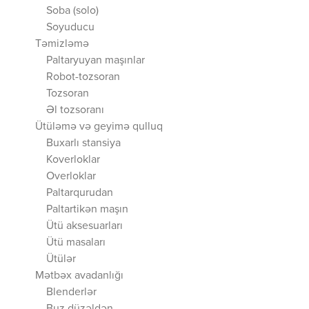
Soba (solo)
Soyuducu
Təmizləmə
Paltaryuyan maşınlar
Robot-tozsoran
Tozsoran
Əl tozsoranı
Ütüləmə və geyimə qulluq
Buxarlı stansiya
Koverloklar
Overloklar
Paltarqurudan
Paltartikən maşın
Ütü aksesuarları
Ütü masaları
Ütülər
Mətbəx avadanlığı
Blenderlər