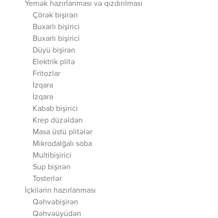
Yemək hazırlanması və qızdırılması
Çörək bişirən
Buxarlı bişirici
Buxarlı bişirici
Düyü bişirən
Elektrik plitə
Fritozlar
İzqara
İzqara
Kabab bişirici
Krep düzəldən
Masa üstü plitələr
Mikrodalğalı soba
Multibişirici
Sup bişirən
Tosterlər
İçkilərin hazırlanması
Qəhvəbişirən
Qəhvəüyüdən