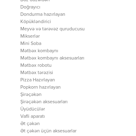
Buz düzəldən
Doğrayıcı
Dondurma hazırlayan
Köpükləndirici
Meyvə və tərəvəz quruducusu
Mikserlər
Mini Soba
Mətbəx kombaynı
Mətbəx kombaynı aksesuarları
Mətbəx robotu
Mətbəx tərəzisi
Pizza Hazırlayan
Popkorn hazırlayan
Şirəçəkən
Şirəçəkən aksesuarları
Üyüdücülər
Vafli aparatı
Ət çəkən
Ət çəkən üçün aksesuarlar