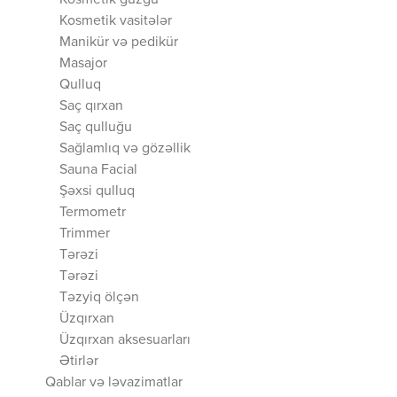
Kosmetik güzgü
Kosmetik vasitələr
Manikür və pedikür
Masajor
Qulluq
Saç qırxan
Saç qulluğu
Sağlamlıq və gözəllik
Sauna Facial
Şəxsi qulluq
Termometr
Trimmer
Tərəzi
Tərəzi
Təzyiq ölçən
Üzqırxan
Üzqırxan aksesuarları
Ətirlər
Qablar və ləvazimatlar