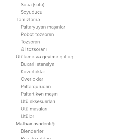
Soba (solo)
Soyuducu
Təmizləmə
Paltaryuyan maşınlar
Robot-tozsoran
Tozsoran
Əl tozsoranı
Ütüləmə və geyimə qulluq
Buxarlı stansiya
Koverloklar
Overloklar
Paltarqurudan
Paltartikən maşın
Ütü aksesuarları
Ütü masaları
Ütülər
Mətbəx avadanlığı
Blenderlər