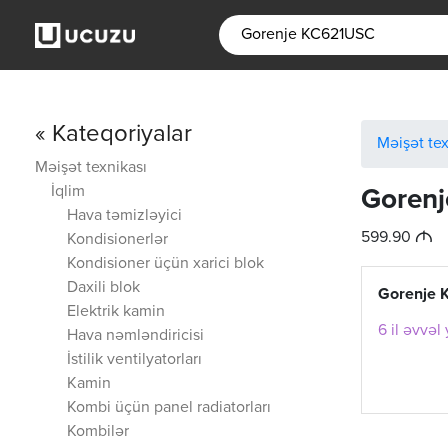
« Kateqoriyalar
Məişət tex
Məişət texnikası
İqlim
Goren
Hava təmizləyici
M
599.90
Kondisionerlər
Kondisioner üçün xarici blok
Daxili blok
Gorenje
Elektrik kamin
6 il əvvəl
Hava nəmləndiricisi
İstilik ventilyatorları
Kamin
Kombi üçün panel radiatorları
Kombilər