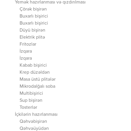
Yemək hazırlanması və qızdırılması
Çörək bişirən
Buxarlı bişirici
Buxarlı bişirici
Düyü bişirən
Elektrik plitə
Fritozlar
İzqara
İzqara
Kabab bişirici
Krep düzəldən
Masa üstü plitələr
Mikrodalğalı soba
Multibişirici
Sup bişirən
Tosterlər
İçkilərin hazırlanması
Qəhvəbişirən
Qəhvəüyüdən