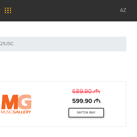
r
AZ
621USC
M
689.90
M
599.90
SAYTDA BAX