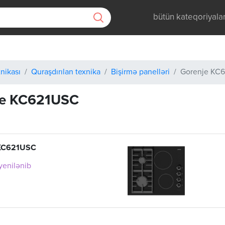
bütün kateqoriyala
nikası
Quraşdırılan texnika
Bişirmə panelləri
Gorenje KC
je KC621USC
 KC621USC
 yenilənib