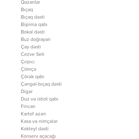
Qazanlar
Bıçaq
Bıçaq dəsti
Bişirmə qabı
Bokal dəsti
Buz doğrayan
Çay dəsti
Cezve Seti
Çırpıcı
Çömçə
Çörək qabı
Çəngəl-bıçaq dəsti
Digər
Duz və istiot qabı
Fincan
Kartof əzən
Kasa və nimçələr
Kokteyl dəsti
Konserv açacağı