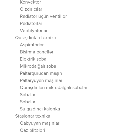
Konvektor
Qızdırıcılar
Radiator üçün ventillər
Radiatorlar
Ventilyatorlar
Quraşdırılan texnika
Aspiratorlar
Bişirmə panelləri
Elektrik soba
Mikrodalğalı soba
Paltarqurudan maşın
Paltaryuyan maşınlar
Quraşdırılan mikrodalğalı sobalar
Sobalar
Sobalar
Su qızdırıcı kalonka
Stasionar texnika
Qabyuyan maşınlar
Qaz plitələri