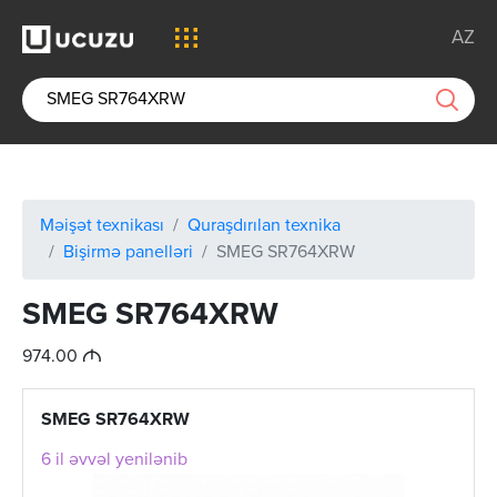
AZ
Məişət texnikası
Quraşdırılan texnika
Bişirmə panelləri
SMEG SR764XRW
SMEG SR764XRW
M
974.00
SMEG SR764XRW
6 il əvvəl yenilənib