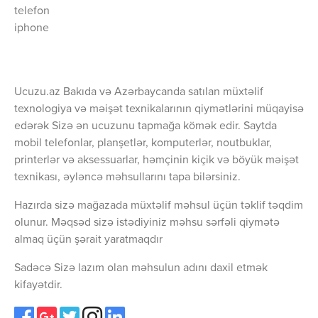
telefon
iphone
Ucuzu.az Bakıda və Azərbaycanda satılan müxtəlif
texnologiya və məişət texnikalarının qiymətlərini müqayisə
edərək Sizə ən ucuzunu tapmağa kömək edir. Saytda
mobil telefonlar, planşetlər, komputerlər, noutbuklar,
printerlər və aksessuarlar, həmçinin kiçik və böyük məişət
texnikası, əyləncə məhsullarını tapa bilərsiniz.
Hazırda sizə mağazada müxtəlif məhsul üçün təklif təqdim
olunur. Məqsəd sizə istədiyiniz məhsu sərfəli qiymətə
almaq üçün şərait yaratmaqdır
Sadəcə Sizə lazım olan məhsulun adını daxil etmək
kifayətdir.