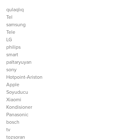
qulaqlıq
Tel
samsung
Tele
LG
philips
smart
paltaryuyan
sony
Hotpoint-Ariston
Apple
Soyuducu
Xiaomi
Kondisioner
Panasonic
bosch
tv
tozsoran