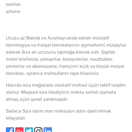
telefon
iphone
Ucuzu.az Bakıda və Azərbaycanda satılan müxtəlif
texnologiya və məişət texnikalarının qiymətlərini müqayisə
edərək Sizə ən ucuzunu tapmağa kömək edir. Saytda
mobil telefonlar, planşetlər, komputerlər, noutbuklar,
printerlər və aksessuarlar, həmçinin kiçik və böyük məişət
texnikası, əyləncə məhsullarını tapa bilərsiniz.
Hazırda sizə mağazada müxtəlif məhsul üçün təklif təqdim
olunur. Məqsəd sizə istədiyiniz məhsu sərfəli qiymətə
almaq üçün şərait yaratmaqdır
Sadəcə Sizə lazım olan məhsulun adını daxil etmək
kifayətdir.