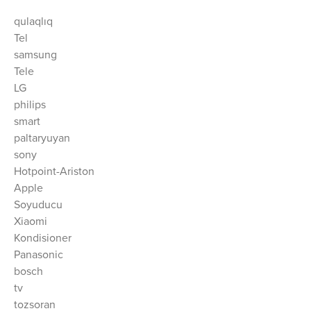
qulaqlıq
Tel
samsung
Tele
LG
philips
smart
paltaryuyan
sony
Hotpoint-Ariston
Apple
Soyuducu
Xiaomi
Kondisioner
Panasonic
bosch
tv
tozsoran