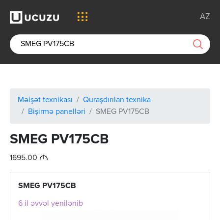
AZ
Məişət texnikası
Quraşdırılan texnika
Bişirmə panelləri
SMEG PV175CB
SMEG PV175CB
M
1695.00
SMEG PV175CB
6 il əvvəl yenilənib