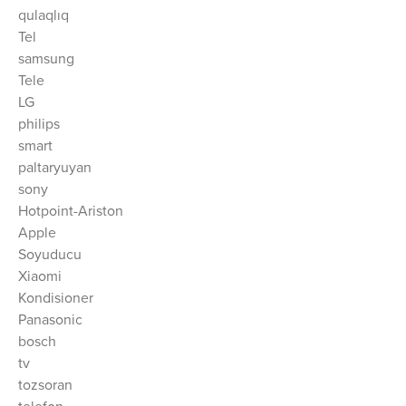
qulaqlıq
Tel
samsung
Tele
LG
philips
smart
paltaryuyan
sony
Hotpoint-Ariston
Apple
Soyuducu
Xiaomi
Kondisioner
Panasonic
bosch
tv
tozsoran