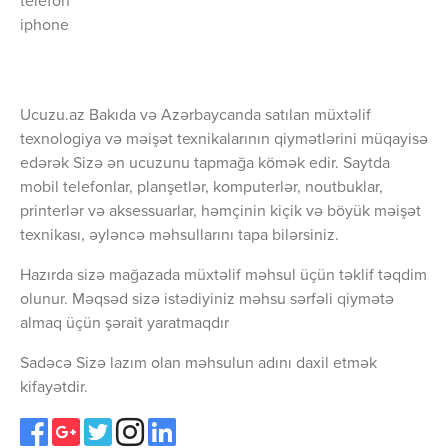
telefon
iphone
Ucuzu.az Bakıda və Azərbaycanda satılan müxtəlif
texnologiya və məişət texnikalarının qiymətlərini müqayisə
edərək Sizə ən ucuzunu tapmağa kömək edir. Saytda
mobil telefonlar, planşetlər, komputerlər, noutbuklar,
printerlər və aksessuarlar, həmçinin kiçik və böyük məişət
texnikası, əyləncə məhsullarını tapa bilərsiniz.
Hazırda sizə mağazada müxtəlif məhsul üçün təklif təqdim
olunur. Məqsəd sizə istədiyiniz məhsu sərfəli qiymətə
almaq üçün şərait yaratmaqdır
Sadəcə Sizə lazım olan məhsulun adını daxil etmək
kifayətdir.