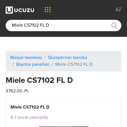
AZ
Məişət texnikası
Quraşdırılan texnika
Bişirmə panelləri
Miele CS7102 FL D
Miele CS7102 FL D
M
3762.00
Miele CS7102 FL D
6 il əvvəl yenilənib