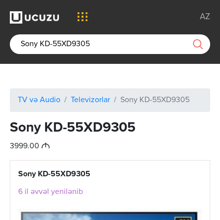
AZ
TV və Audio
Televizorlar
Sony KD-55XD9305
Sony KD-55XD9305
M
3999.00
Sony KD-55XD9305
6 il əvvəl yenilənib