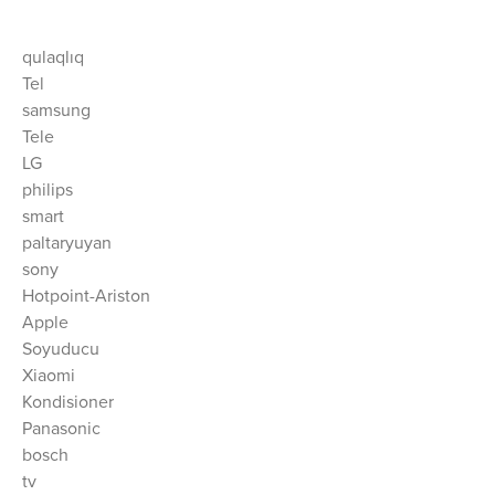
qulaqlıq
Tel
samsung
Tele
LG
philips
smart
paltaryuyan
sony
Hotpoint-Ariston
Apple
Soyuducu
Xiaomi
Kondisioner
Panasonic
bosch
tv