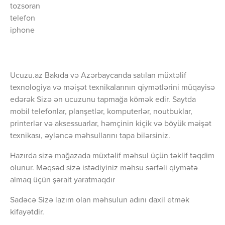
tozsoran
telefon
iphone
Ucuzu.az Bakıda və Azərbaycanda satılan müxtəlif
texnologiya və məişət texnikalarının qiymətlərini müqayisə
edərək Sizə ən ucuzunu tapmağa kömək edir. Saytda
mobil telefonlar, planşetlər, komputerlər, noutbuklar,
printerlər və aksessuarlar, həmçinin kiçik və böyük məişət
texnikası, əyləncə məhsullarını tapa bilərsiniz.
Hazırda sizə mağazada müxtəlif məhsul üçün təklif təqdim
olunur. Məqsəd sizə istədiyiniz məhsu sərfəli qiymətə
almaq üçün şərait yaratmaqdır
Sadəcə Sizə lazım olan məhsulun adını daxil etmək
kifayətdir.