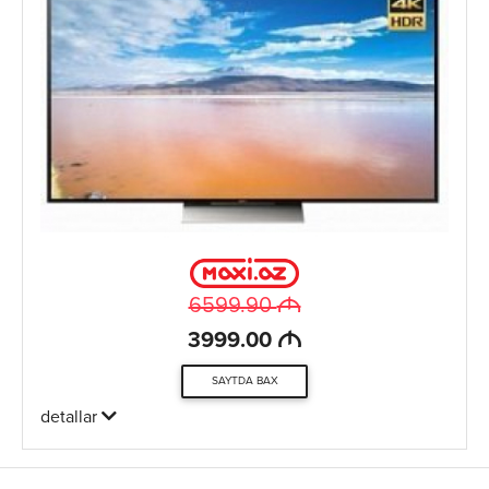
M
6599.90
M
3999.00
SAYTDA BAX
detallar