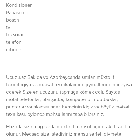
Kondisioner
Panasonic
bosch
tv
tozsoran
telefon
iphone
Ucuzu.az Bakıda və Azərbaycanda satılan müxtəlif
texnologiya və məişət texnikalarının qiymətlərini müqayisə
edərək Sizə ən ucuzunu tapmağa kömək edir. Saytda
mobil telefonlar, planşetlər, komputerlər, noutbuklar,
printerlər və aksessuarlar, həmçinin kiçik və böyük məişət
texnikası, əyləncə məhsullarını tapa bilərsiniz.
Hazırda sizə mağazada müxtəlif məhsul üçün təklif təqdim
olunur. Məqsəd sizə istədiyiniz məhsu sərfəli qiymətə