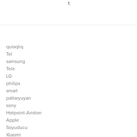
1
qulaqlıq
Tel
samsung
Tele
LG
philips
smart
paltaryuyan
sony
Hotpoint-Ariston
Apple
Soyuducu
Xiaomi