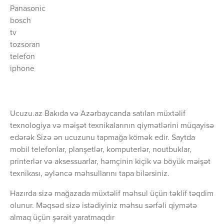
Panasonic
bosch
tv
tozsoran
telefon
iphone
Ucuzu.az Bakıda və Azərbaycanda satılan müxtəlif
texnologiya və məişət texnikalarının qiymətlərini müqayisə
edərək Sizə ən ucuzunu tapmağa kömək edir. Saytda
mobil telefonlar, planşetlər, komputerlər, noutbuklar,
printerlər və aksessuarlar, həmçinin kiçik və böyük məişət
texnikası, əyləncə məhsullarını tapa bilərsiniz.
Hazırda sizə mağazada müxtəlif məhsul üçün təklif təqdim
olunur. Məqsəd sizə istədiyiniz məhsu sərfəli qiymətə
almaq üçün şərait yaratmaqdır