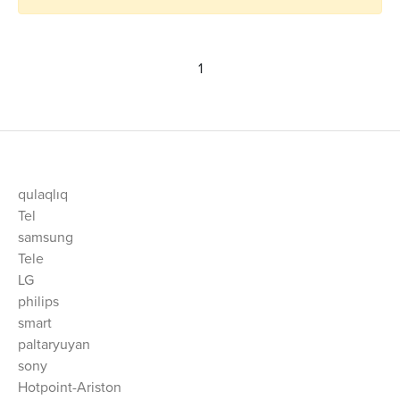
1
qulaqlıq
Tel
samsung
Tele
LG
philips
smart
paltaryuyan
sony
Hotpoint-Ariston