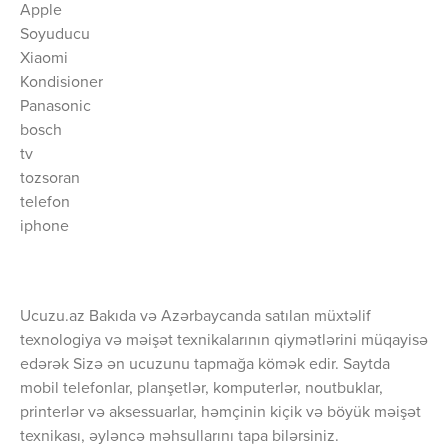
Apple
Soyuducu
Xiaomi
Kondisioner
Panasonic
bosch
tv
tozsoran
telefon
iphone
Ucuzu.az Bakıda və Azərbaycanda satılan müxtəlif
texnologiya və məişət texnikalarının qiymətlərini müqayisə
edərək Sizə ən ucuzunu tapmağa kömək edir. Saytda
mobil telefonlar, planşetlər, komputerlər, noutbuklar,
printerlər və aksessuarlar, həmçinin kiçik və böyük məişət
texnikası, əyləncə məhsullarını tapa bilərsiniz.