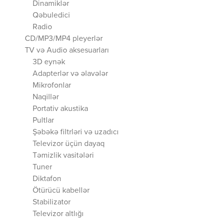
Dinamiklər
Qəbuledici
Radio
CD/MP3/MP4 pleyerlər
TV və Audio aksesuarları
3D eynək
Adapterlər və əlavələr
Mikrofonlar
Naqillər
Portativ akustika
Pultlar
Şəbəkə filtrləri və uzadıcı
Televizor üçün dayaq
Təmizlik vasitələri
Tuner
Diktafon
Ötürücü kabellər
Stabilizator
Televizor altlığı