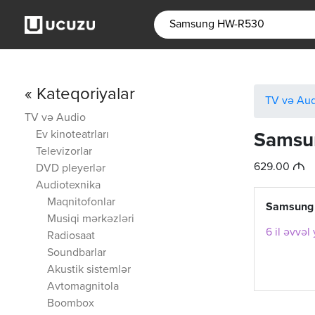
« Kateqoriyalar
TV və Au
TV və Audio
Ev kinoteatrları
Samsu
Televizorlar
M
629.00
DVD pleyerlər
Audiotexnika
Maqnitofonlar
Samsung
Musiqi mərkəzləri
6 il əvvəl
Radiosaat
Soundbarlar
Akustik sistemlər
Avtomagnitola
Boombox