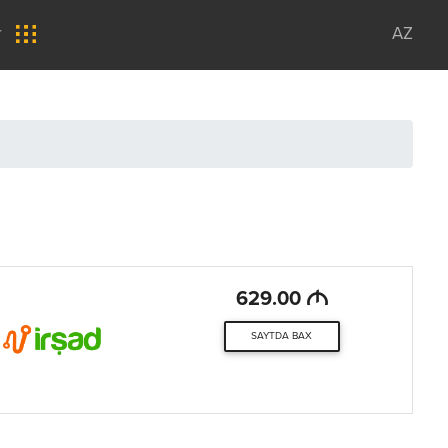
r
AZ
M
629.00
SAYTDA BAX