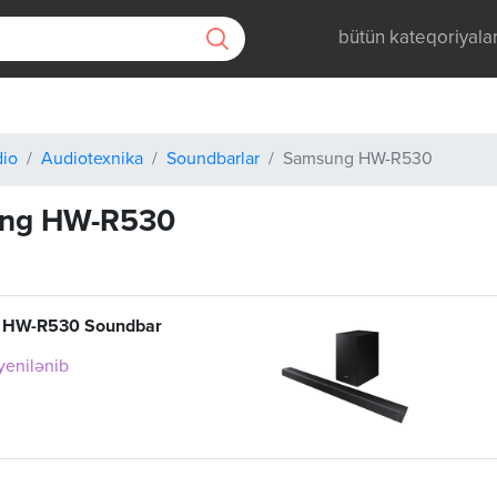
bütün kateqoriyala
dio
Audiotexnika
Soundbarlar
Samsung HW-R530
ng HW-R530
 HW-R530 Soundbar
 yenilənib