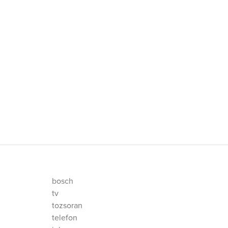
bosch
tv
tozsoran
telefon