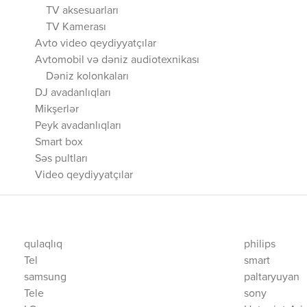
TV aksesuarları
TV Kamerası
Avto video qeydiyyatçılar
Avtomobil və dəniz audiotexnikası
Dəniz kolonkaları
DJ avadanlıqları
Mikşerlər
Peyk avadanlıqları
Smart box
Səs pultları
Video qeydiyyatçılar
qulaqlıq
philips
Tel
smart
samsung
paltaryuyan
Tele
sony