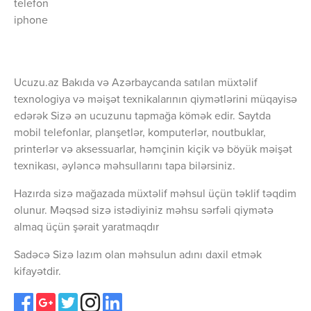
telefon
iphone
Ucuzu.az Bakıda və Azərbaycanda satılan müxtəlif
texnologiya və məişət texnikalarının qiymətlərini müqayisə
edərək Sizə ən ucuzunu tapmağa kömək edir. Saytda
mobil telefonlar, planşetlər, komputerlər, noutbuklar,
printerlər və aksessuarlar, həmçinin kiçik və böyük məişət
texnikası, əyləncə məhsullarını tapa bilərsiniz.
Hazırda sizə mağazada müxtəlif məhsul üçün təklif təqdim
olunur. Məqsəd sizə istədiyiniz məhsu sərfəli qiymətə
almaq üçün şərait yaratmaqdır
Sadəcə Sizə lazım olan məhsulun adını daxil etmək
kifayətdir.