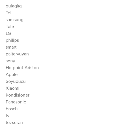
qulaqlıq
Tel
samsung
Tele
LG
philips
smart
paltaryuyan
sony
Hotpoint-Ariston
Apple
Soyuducu
Xiaomi
Kondisioner
Panasonic
bosch
tv
tozsoran