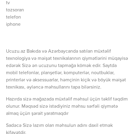
tv
tozsoran
telefon
iphone
Ucuzu.az Bakıda və Azərbaycanda satılan müxtəlif
texnologiya və məişət texnikalarının qiymətlərini müqayisə
edərək Sizə ən ucuzunu tapmağa kömək edir. Saytda
mobil telefonlar, planşetlər, komputerlər, noutbuklar,
printerlər və aksessuarlar, həmçinin kiçik və böyük məişət
texnikası, əyləncə məhsullarını tapa bilərsiniz.
Hazırda sizə mağazada müxtəlif məhsul üçün təklif təqdim
olunur. Məqsəd sizə istədiyiniz məhsu sərfəli qiymətə
almaq üçün şərait yaratmaqdır
Sadəcə Sizə lazım olan məhsulun adını daxil etmək
kifayətdir.