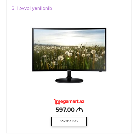
6 il əvvəl yenilənib
M
597.00
SAYTDA BAX