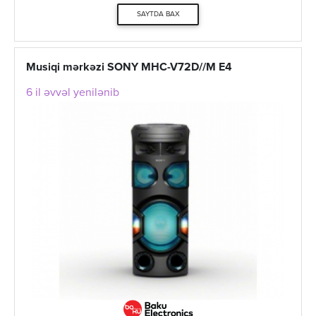
SAYTDA BAX
Musiqi mərkəzi SONY MHC-V72D//M E4
6 il əvvəl yenilənib