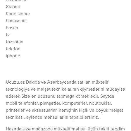
Soyuducu
Xiaomi
Kondisioner
Panasonic
bosch
tv
tozsoran
telefon
iphone
Ucuzu.az Bakıda və Azərbaycanda satılan müxtəlif
texnologiya və məişət texnikalarının qiymətlərini müqayisə
edərək Sizə ən ucuzunu tapmağa kömək edir. Saytda
mobil telefonlar, planşetlər, komputerlər, noutbuklar,
printerlər və aksessuarlar, həmçinin kiçik və böyük məişət
texnikası, əyləncə məhsullarını tapa bilərsiniz.
Hazırda sizə mağazada müxtəlif məhsul üçün təklif təqdim