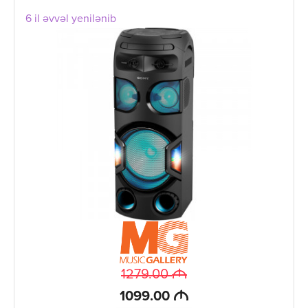
6 il əvvəl yenilənib
M
1279.00
M
1099.00