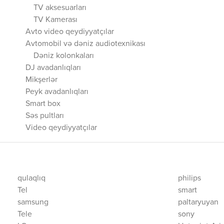
TV aksesuarları
TV Kamerası
Avto video qeydiyyatçılar
Avtomobil və dəniz audiotexnikası
Dəniz kolonkaları
DJ avadanlıqları
Mikşerlər
Peyk avadanlıqları
Smart box
Səs pultları
Video qeydiyyatçılar
qulaqlıq
philips
Tel
smart
samsung
paltaryuyan
Tele
sony