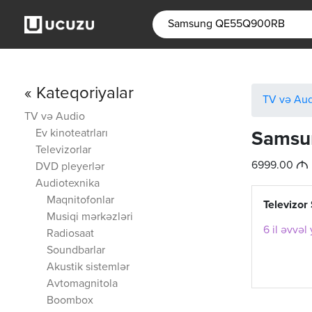
« Kateqoriyalar
TV və Au
TV və Audio
Ev kinoteatrları
Samsu
Televizorlar
M
6999.00
DVD pleyerlər
Audiotexnika
Maqnitofonlar
Televiz
Musiqi mərkəzləri
6 il əvvəl
Radiosaat
Soundbarlar
Akustik sistemlər
Avtomagnitola
Boombox