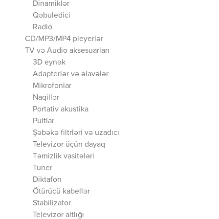
Dinamiklər
Qəbuledici
Radio
CD/MP3/MP4 pleyerlər
TV və Audio aksesuarları
3D eynək
Adapterlər və əlavələr
Mikrofonlar
Naqillər
Portativ akustika
Pultlar
Şəbəkə filtrləri və uzadıcı
Televizor üçün dayaq
Təmizlik vasitələri
Tuner
Diktafon
Ötürücü kabellər
Stabilizator
Televizor altlığı