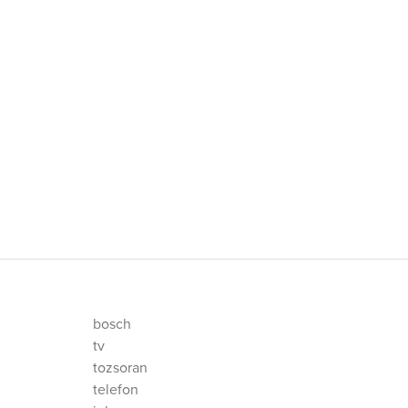
bosch
tv
tozsoran
telefon