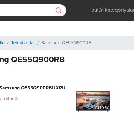
bütün kateqoriyala
dio
Televizorlar
Samsung QE55Q900RB
ng QE55Q900RB
or Samsung QE55Q900RBUXRU
 yenilənib