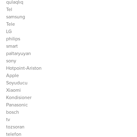
qulaqlıq
Tel
samsung
Tele
LG
philips
smart
paltaryuyan
sony
Hotpoint-Ariston
Apple
Soyuducu
Xiaomi
Kondisioner
Panasonic
bosch
tv
tozsoran
telefon