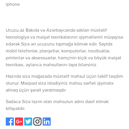
iphone
Ucuzu.az Bakıda və Azərbaycanda satılan müxtəlif
texnologiya və məişət texnikalarının qiymətlərini müqayisə
edərək Sizə ən ucuzunu tapmağa kömək edir. Saytda
mobil telefonlar, planşetlər, komputerlər, noutbuklar,
printerlər və aksessuarlar, həmçinin kiçik və böyük məişət
texnikası, əyləncə məhsullarını tapa bilərsiniz.
Hazırda sizə mağazada müxtəlif məhsul üçün təklif təqdim
olunur. Məqsəd sizə istədiyiniz məhsu sərfəli qiymətə
almaq üçün şərait yaratmaqdır
Sadəcə Sizə lazım olan məhsulun adını daxil etmək
kifayətdir.