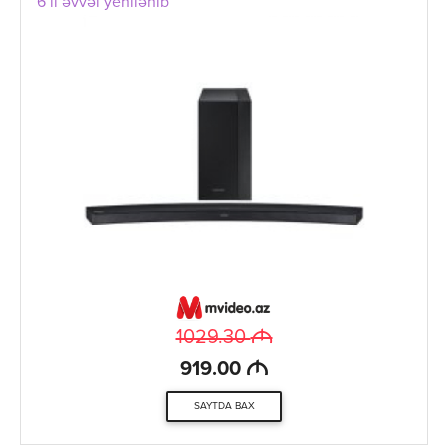
6 il əvvəl yenilənib
M
1029.30
M
919.00
SAYTDA BAX