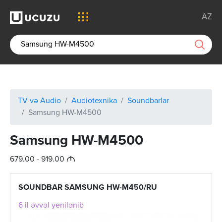
AZ
TV və Audio
Audiotexnika
Soundbarlar
Samsung HW-M4500
Samsung HW-M4500
M
679.00 - 919.00
SOUNDBAR SAMSUNG HW-M450/RU
6 il əvvəl yenilənib