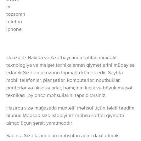
tv
tozsoran
telefon
iphone
Ucuzu.az Bakıda və Azərbaycanda satılan müxtəlif
texnologiya və məişət texnikalarının qiymətlərini müqayisə
edərək Sizə ən ucuzunu tapmağa kömək edir. Saytda
mobil telefonlar, planşetlər, komputerlər, noutbuklar,
printerlər və aksessuarlar, həmçinin kiçik və böyük məişət
texnikası, əyləncə məhsullarını tapa bilərsiniz.
Hazırda sizə mağazada müxtəlif məhsul üçün təklif təqdim
olunur. Məqsəd sizə istədiyiniz məhsu sərfəli qiymətə
almaq üçün şərait yaratmaqdır
Sadəcə Sizə lazım olan məhsulun adını daxil etmək