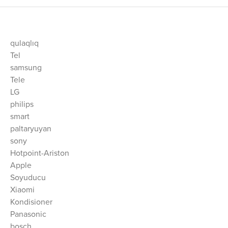
qulaqlıq
Tel
samsung
Tele
LG
philips
smart
paltaryuyan
sony
Hotpoint-Ariston
Apple
Soyuducu
Xiaomi
Kondisioner
Panasonic
bosch