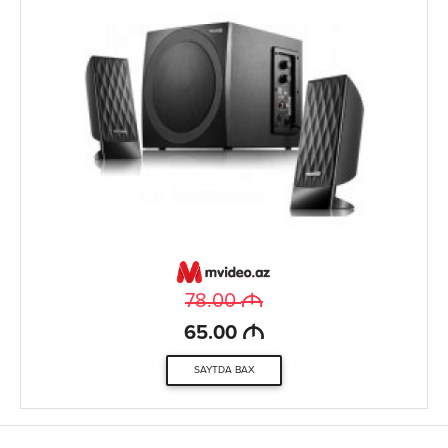
M
78.00
M
65.00
SAYTDA BAX