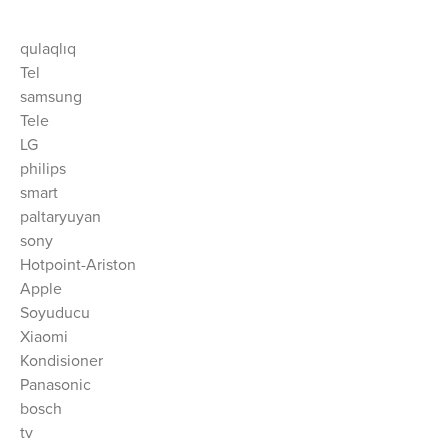
qulaqlıq
Tel
samsung
Tele
LG
philips
smart
paltaryuyan
sony
Hotpoint-Ariston
Apple
Soyuducu
Xiaomi
Kondisioner
Panasonic
bosch
tv