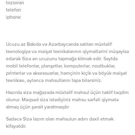
tozsoran
telefon
iphone
Ucuzu.az Bakıda və Azərbaycanda satılan müxtəlif
texnologiya və məişət texnikalarının qiymətlərini müqayisə
edərək Sizə ən ucuzunu tapmağa kömək edir. Saytda
mobil telefonlar, planşetlər, komputerlər, noutbuklar,
printerlər və aksessuarlar, həmçinin kiçik və böyük məişət
texnikası, əyləncə məhsullarını tapa bilərsiniz.
Hazırda sizə mağazada müxtəlif məhsul üçün təklif təqdim
olunur. Məqsəd sizə istədiyiniz məhsu sərfəli qiymətə
almaq üçün şərait yaratmaqdır
Sadəcə Sizə lazım olan məhsulun adını daxil etmək
kifayətdir.