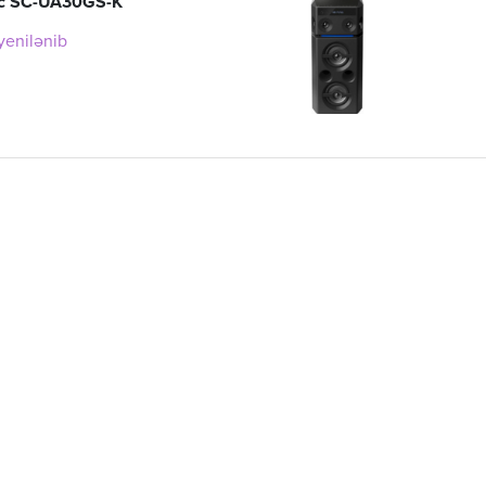
c SC-UA30GS-K
 yenilənib