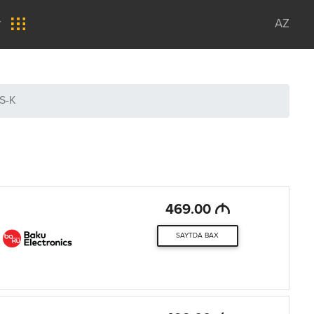
r
AZ
S-K
M
469.00
SAYTDA BAX