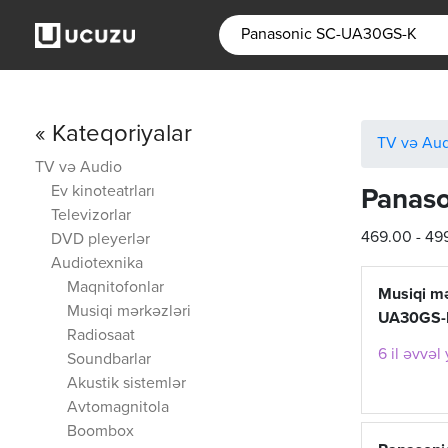
« Kateqoriyalar
TV və Au
TV və Audio
Ev kinoteatrları
Panas
Televizorlar
469.00 - 4
DVD pleyerlər
Audiotexnika
Maqnitofonlar
Musiqi m
Musiqi mərkəzləri
UA30GS-
Radiosaat
6 il əvvəl
Soundbarlar
Akustik sistemlər
Avtomagnitola
Boombox