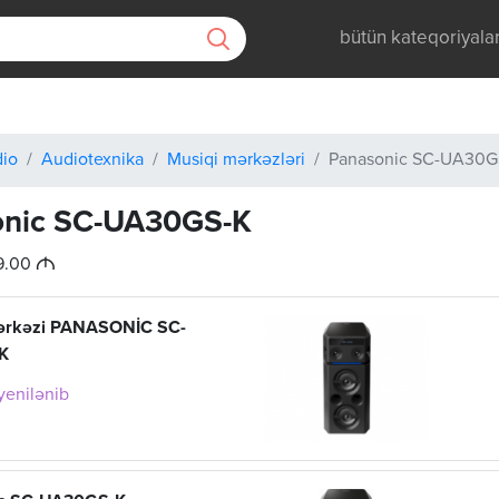
bütün kateqoriyala
dio
Audiotexnika
Musiqi mərkəzləri
Panasonic SC-UA30G
onic SC-UA30GS-K
M
99.00
ərkəzi PANASONİC SC-
K
 yenilənib