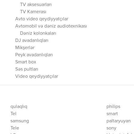
TV aksesuarları
TV Kamerası
Avto video qeydiyyatçılar
Avtomobil və dəniz audiotexnikası
Dəniz kolonkaları
DJ avadanlıqları
Mikşerlər
Peyk avadanlıqları
Smart box
Səs pultları
Video qeydiyyatçılar
qulaqlıq
philips
Tel
smart
samsung
paltaryuyan
Tele
sony