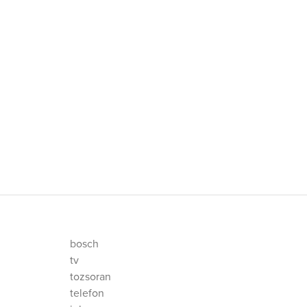
bosch
tv
tozsoran
telefon