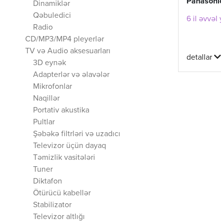
Panasoni
Dinamiklər
Qəbuledici
6 il əvvəl
Radio
CD/MP3/MP4 pleyerlər
TV və Audio aksesuarları
detallar
3D eynək
Adapterlər və əlavələr
Mikrofonlar
Naqillər
Portativ akustika
Pultlar
Şəbəkə filtrləri və uzadıcı
Televizor üçün dayaq
Təmizlik vasitələri
Tuner
Diktafon
Ötürücü kabellər
Stabilizator
Televizor altlığı