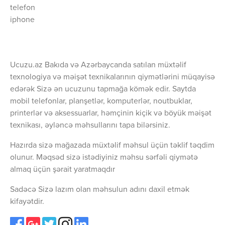
telefon
iphone
Ucuzu.az Bakıda və Azərbaycanda satılan müxtəlif
texnologiya və məişət texnikalarının qiymətlərini müqayisə
edərək Sizə ən ucuzunu tapmağa kömək edir. Saytda
mobil telefonlar, planşetlər, komputerlər, noutbuklar,
printerlər və aksessuarlar, həmçinin kiçik və böyük məişət
texnikası, əyləncə məhsullarını tapa bilərsiniz.
Hazırda sizə mağazada müxtəlif məhsul üçün təklif təqdim
olunur. Məqsəd sizə istədiyiniz məhsu sərfəli qiymətə
almaq üçün şərait yaratmaqdır
Sadəcə Sizə lazım olan məhsulun adını daxil etmək
kifayətdir.