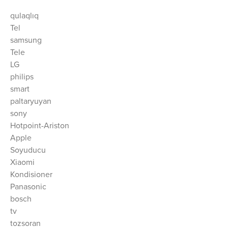
qulaqlıq
Tel
samsung
Tele
LG
philips
smart
paltaryuyan
sony
Hotpoint-Ariston
Apple
Soyuducu
Xiaomi
Kondisioner
Panasonic
bosch
tv
tozsoran