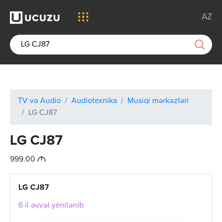
AZ
TV və Audio
Audiotexnika
Musiqi mərkəzləri
LG CJ87
LG CJ87
M
999.00
LG CJ87
6 il əvvəl yenilənib