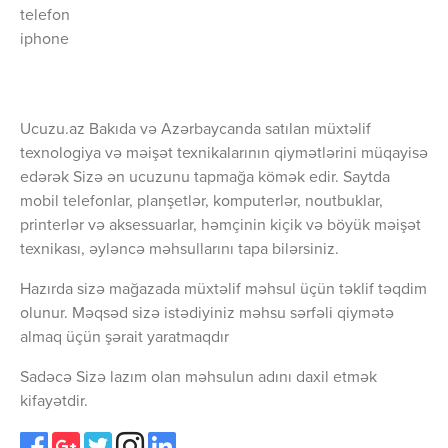
telefon
iphone
Ucuzu.az Bakıda və Azərbaycanda satılan müxtəlif
texnologiya və məişət texnikalarının qiymətlərini müqayisə
edərək Sizə ən ucuzunu tapmağa kömək edir. Saytda
mobil telefonlar, planşetlər, komputerlər, noutbuklar,
printerlər və aksessuarlar, həmçinin kiçik və böyük məişət
texnikası, əyləncə məhsullarını tapa bilərsiniz.
Hazırda sizə mağazada müxtəlif məhsul üçün təklif təqdim
olunur. Məqsəd sizə istədiyiniz məhsu sərfəli qiymətə
almaq üçün şərait yaratmaqdır
Sadəcə Sizə lazım olan məhsulun adını daxil etmək
kifayətdir.