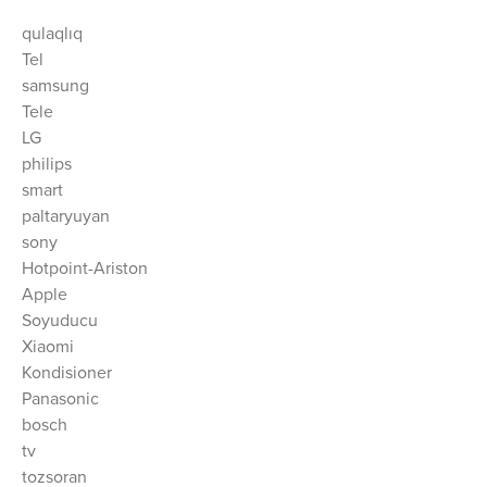
qulaqlıq
Tel
samsung
Tele
LG
philips
smart
paltaryuyan
sony
Hotpoint-Ariston
Apple
Soyuducu
Xiaomi
Kondisioner
Panasonic
bosch
tv
tozsoran