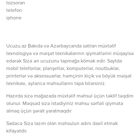
tozsoran
telefon
iphone
Ucuzu.az Bakıda və Azərbaycanda satılan müxtəlif
texnologiya və məişət texnikalarının qiymətlərini müqayisə
edərək Sizə ən ucuzunu tapmağa kömək edir. Saytda
mobil telefonlar, planşetlər, komputerlər, noutbuklar,
printerlər və aksessuarlar, həmçinin kiçik və böyük məişət
texnikası, əyləncə məhsullarını tapa bilərsiniz.
Hazırda sizə mağazada müxtəlif məhsul üçün təklif təqdim
olunur. Məqsəd sizə istədiyiniz məhsu sərfəli qiymətə
almaq üçün şərait yaratmaqdır
Sadəcə Sizə lazım olan məhsulun adını daxil etmək
kifayətdir.