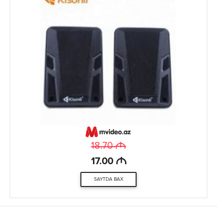
M
18.70
M
17.00
SAYTDA BAX