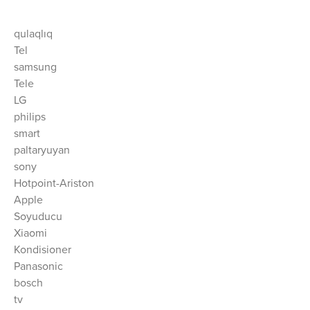
qulaqlıq
Tel
samsung
Tele
LG
philips
smart
paltaryuyan
sony
Hotpoint-Ariston
Apple
Soyuducu
Xiaomi
Kondisioner
Panasonic
bosch
tv