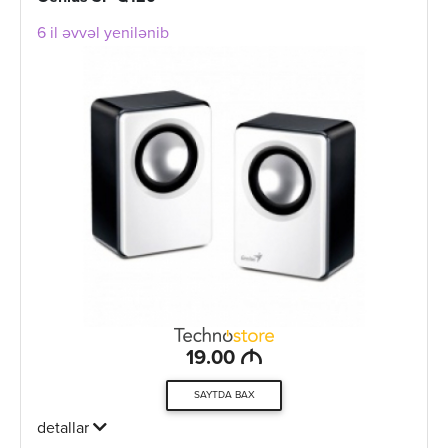
6 il əvvəl yenilənib
M
19.00
SAYTDA BAX
detallar