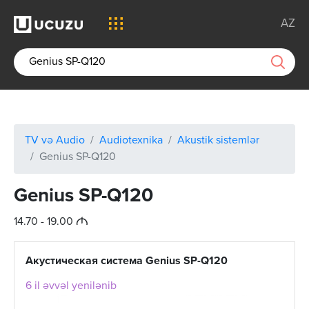
AZ
TV və Audio
Audiotexnika
Akustik sistemlər
Genius SP-Q120
Genius SP-Q120
M
14.70 - 19.00
Акустическая система Genius SP-Q120
6 il əvvəl yenilənib