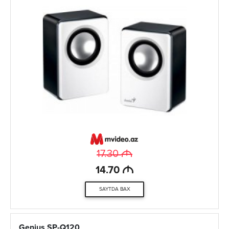
M
17.30
M
14.70
SAYTDA BAX
Genius SP-Q120