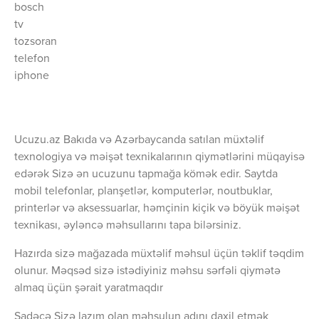
bosch
tv
tozsoran
telefon
iphone
Ucuzu.az Bakıda və Azərbaycanda satılan müxtəlif
texnologiya və məişət texnikalarının qiymətlərini müqayisə
edərək Sizə ən ucuzunu tapmağa kömək edir. Saytda
mobil telefonlar, planşetlər, komputerlər, noutbuklar,
printerlər və aksessuarlar, həmçinin kiçik və böyük məişət
texnikası, əyləncə məhsullarını tapa bilərsiniz.
Hazırda sizə mağazada müxtəlif məhsul üçün təklif təqdim
olunur. Məqsəd sizə istədiyiniz məhsu sərfəli qiymətə
almaq üçün şərait yaratmaqdır
Sadəcə Sizə lazım olan məhsulun adını daxil etmək