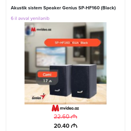
Akustik sistem Speaker Genius SP-HF160 (Black)
6 il əvvəl yenilənib
M
22.60
M
20.40