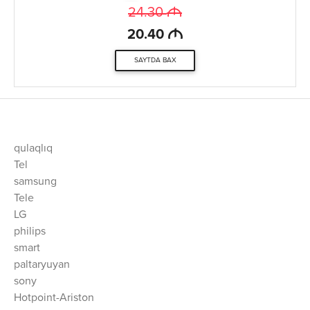
M
24.30
M
20.40
SAYTDA BAX
qulaqlıq
Tel
samsung
Tele
LG
philips
smart
paltaryuyan
sony
Hotpoint-Ariston