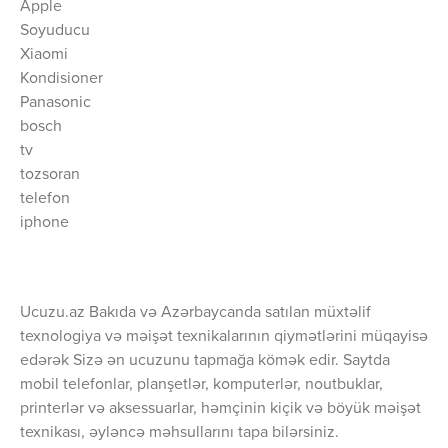
Apple
Soyuducu
Xiaomi
Kondisioner
Panasonic
bosch
tv
tozsoran
telefon
iphone
Ucuzu.az Bakıda və Azərbaycanda satılan müxtəlif
texnologiya və məişət texnikalarının qiymətlərini müqayisə
edərək Sizə ən ucuzunu tapmağa kömək edir. Saytda
mobil telefonlar, planşetlər, komputerlər, noutbuklar,
printerlər və aksessuarlar, həmçinin kiçik və böyük məişət
texnikası, əyləncə məhsullarını tapa bilərsiniz.