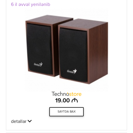
6 il əvvəl yenilənib
M
19.00
SAYTDA BAX
detallar