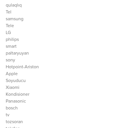
qulaqlıq
Tel
samsung
Tele
LG
philips
smart
paltaryuyan
sony
Hotpoint-Ariston
Apple
Soyuducu
Xiaomi
Kondisioner
Panasonic
bosch
tv
tozsoran