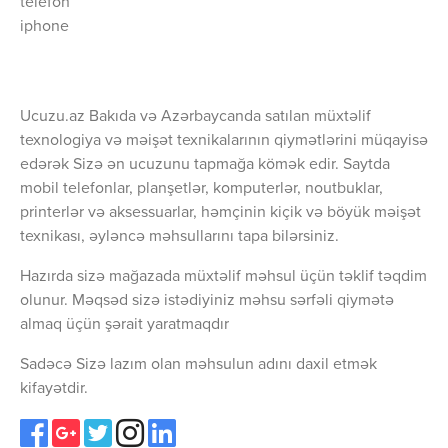
telefon
iphone
Ucuzu.az Bakıda və Azərbaycanda satılan müxtəlif
texnologiya və məişət texnikalarının qiymətlərini müqayisə
edərək Sizə ən ucuzunu tapmağa kömək edir. Saytda
mobil telefonlar, planşetlər, komputerlər, noutbuklar,
printerlər və aksessuarlar, həmçinin kiçik və böyük məişət
texnikası, əyləncə məhsullarını tapa bilərsiniz.
Hazırda sizə mağazada müxtəlif məhsul üçün təklif təqdim
olunur. Məqsəd sizə istədiyiniz məhsu sərfəli qiymətə
almaq üçün şərait yaratmaqdır
Sadəcə Sizə lazım olan məhsulun adını daxil etmək
kifayətdir.