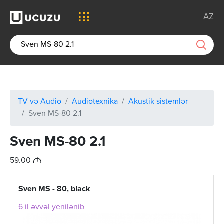
AZ
TV və Audio
Audiotexnika
Akustik sistemlər
Sven MS-80 2.1
Sven MS-80 2.1
M
59.00
Sven MS - 80, black
6 il əvvəl yenilənib