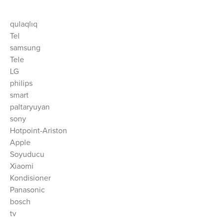
qulaqlıq
Tel
samsung
Tele
LG
philips
smart
paltaryuyan
sony
Hotpoint-Ariston
Apple
Soyuducu
Xiaomi
Kondisioner
Panasonic
bosch
tv