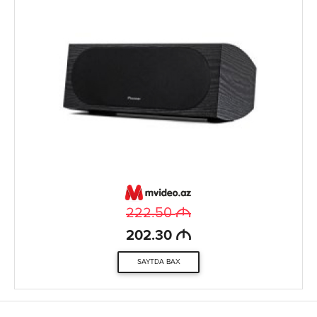
M
222.50
M
202.30
SAYTDA BAX