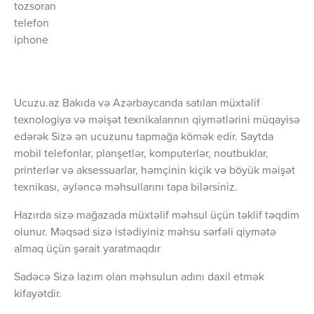
tozsoran
telefon
iphone
Ucuzu.az Bakıda və Azərbaycanda satılan müxtəlif
texnologiya və məişət texnikalarının qiymətlərini müqayisə
edərək Sizə ən ucuzunu tapmağa kömək edir. Saytda
mobil telefonlar, planşetlər, komputerlər, noutbuklar,
printerlər və aksessuarlar, həmçinin kiçik və böyük məişət
texnikası, əyləncə məhsullarını tapa bilərsiniz.
Hazırda sizə mağazada müxtəlif məhsul üçün təklif təqdim
olunur. Məqsəd sizə istədiyiniz məhsu sərfəli qiymətə
almaq üçün şərait yaratmaqdır
Sadəcə Sizə lazım olan məhsulun adını daxil etmək
kifayətdir.