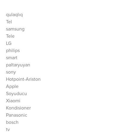
qulaqlıq
Tel
samsung
Tele
LG
philips
smart
paltaryuyan
sony
Hotpoint-Ariston
Apple
Soyuducu
Xiaomi
Kondisioner
Panasonic
bosch
tv