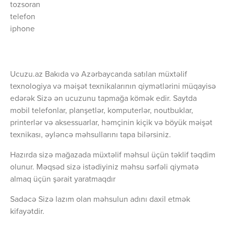
tozsoran
telefon
iphone
Ucuzu.az Bakıda və Azərbaycanda satılan müxtəlif
texnologiya və məişət texnikalarının qiymətlərini müqayisə
edərək Sizə ən ucuzunu tapmağa kömək edir. Saytda
mobil telefonlar, planşetlər, komputerlər, noutbuklar,
printerlər və aksessuarlar, həmçinin kiçik və böyük məişət
texnikası, əyləncə məhsullarını tapa bilərsiniz.
Hazırda sizə mağazada müxtəlif məhsul üçün təklif təqdim
olunur. Məqsəd sizə istədiyiniz məhsu sərfəli qiymətə
almaq üçün şərait yaratmaqdır
Sadəcə Sizə lazım olan məhsulun adını daxil etmək
kifayətdir.