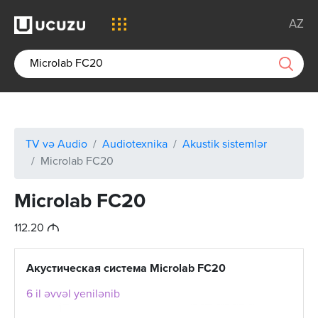
AZ
TV və Audio
Audiotexnika
Akustik sistemlər
Microlab FC20
Microlab FC20
M
112.20
Акустическая система Microlab FC20
6 il əvvəl yenilənib