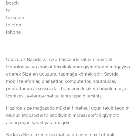
bosch
tv
tozsoran
telefon
iphone
Ucuzu.az Bakıda və Azərbaycanda satılan müxtəlif
texnologiya və məişət texnikalarının qiymətlərini müqayisə
edərək Sizə ən ucuzunu tapmağa kömək edir. Saytda
mobil telefonlar, planşetlər, komputerlər, noutbuklar,
printerlər və aksessuarlar, həmçinin kiçik və böyük məişət
texnikası, əyləncə məhsullarını tapa bilərsiniz.
Hazırda sizə mağazada müxtəlif məhsul üçün təklif təqdim
olunur. Məqsəd sizə istədiyiniz məhsu sərfəli qiymətə
almaq üçün şərait yaratmaqdır
Sadəcə Sizə lazım olan məhsulun adını daxil etmək