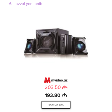
6 il əvvəl yenilənib
M
203.50
M
193.80
SAYTDA BAX