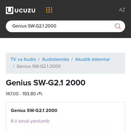
AZ
TV və Audio
Audiotexnika
Akustik sistemlər
Genius SW-G2.1 2000
Genius SW-G2.1 2000
M
147.00 - 193.80
Genius SW-G2.1 2000
6 il əvvəl yenilənib