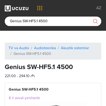
AZ
TV və Audio
Audiotexnika
Akustik sistemlər
Genius SW-HF5.1 4500
Genius SW-HF5.1 4500
M
221.00 - 294.10
Genius SW-HF5.1 4500
6 il əvvəl yenilənib