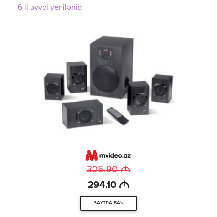
6 il əvvəl yenilənib
M
305.90
M
294.10
SAYTDA BAX