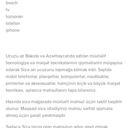
bosch
tv
tozsoran
telefon
iphone
Ucuzu.az Bakıda və Azərbaycanda satılan müxtəlif
texnologiya və məişət texnikalarının qiymətlərini müqayisə
edərək Sizə ən ucuzunu tapmağa kömək edir. Saytda
mobil telefonlar, planşetlər, komputerlər, noutbuklar,
printerlər və aksessuarlar, həmçinin kiçik və böyük məişət
texnikası, əyləncə məhsullarını tapa bilərsiniz.
Hazırda sizə mağazada müxtəlif məhsul üçün təklif təqdim
olunur. Məqsəd sizə istədiyiniz məhsu sərfəli qiymətə
almaq üçün şərait yaratmaqdır
Sadəcə Sizə lazım olan məhsulun adını daxil etmək