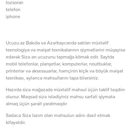
tozsoran
telefon
iphone
Ucuzu.az Bakıda və Azərbaycanda satılan müxtəlif
texnologiya və məişət texnikalarının qiymətlərini müqayisə
edərək Sizə ən ucuzunu tapmağa kömək edir. Saytda
mobil telefonlar, planşetlər, komputerlər, noutbuklar,
printerlər və aksessuarlar, həmçinin kiçik və böyük məişət
texnikası, əyləncə məhsullarını tapa bilərsiniz.
Hazırda sizə mağazada müxtəlif məhsul üçün təklif təqdim
olunur. Məqsəd sizə istədiyiniz məhsu sərfəli qiymətə
almaq üçün şərait yaratmaqdır
Sadəcə Sizə lazım olan məhsulun adını daxil etmək
kifayətdir.