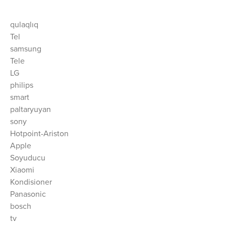
qulaqlıq
Tel
samsung
Tele
LG
philips
smart
paltaryuyan
sony
Hotpoint-Ariston
Apple
Soyuducu
Xiaomi
Kondisioner
Panasonic
bosch
tv