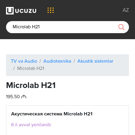
AZ
TV və Audio
Audiotexnika
Akustik sistemlər
Microlab H21
Microlab H21
M
195.50
Акустическая система Microlab H21
6 il əvvəl yenilənib