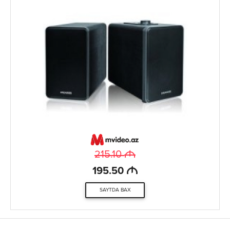
M
215.10
M
195.50
SAYTDA BAX