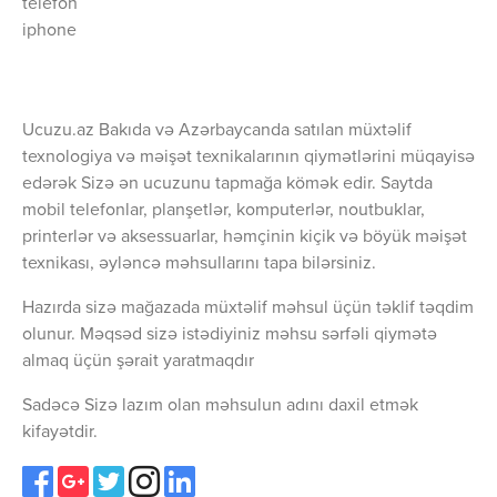
telefon
iphone
Ucuzu.az Bakıda və Azərbaycanda satılan müxtəlif
texnologiya və məişət texnikalarının qiymətlərini müqayisə
edərək Sizə ən ucuzunu tapmağa kömək edir. Saytda
mobil telefonlar, planşetlər, komputerlər, noutbuklar,
printerlər və aksessuarlar, həmçinin kiçik və böyük məişət
texnikası, əyləncə məhsullarını tapa bilərsiniz.
Hazırda sizə mağazada müxtəlif məhsul üçün təklif təqdim
olunur. Məqsəd sizə istədiyiniz məhsu sərfəli qiymətə
almaq üçün şərait yaratmaqdır
Sadəcə Sizə lazım olan məhsulun adını daxil etmək
kifayətdir.