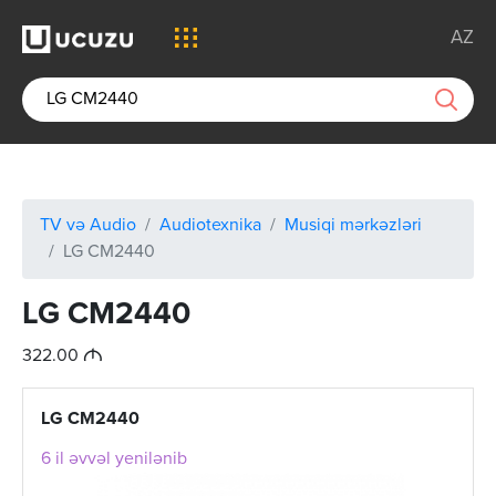
AZ
TV və Audio
Audiotexnika
Musiqi mərkəzləri
LG CM2440
LG CM2440
M
322.00
LG CM2440
6 il əvvəl yenilənib