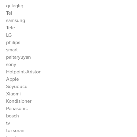
qulaqlıq
Tel
samsung
Tele
LG
philips
smart
paltaryuyan
sony
Hotpoint-Ariston
Apple
Soyuducu
Xiaomi
Kondisioner
Panasonic
bosch
tv
tozsoran