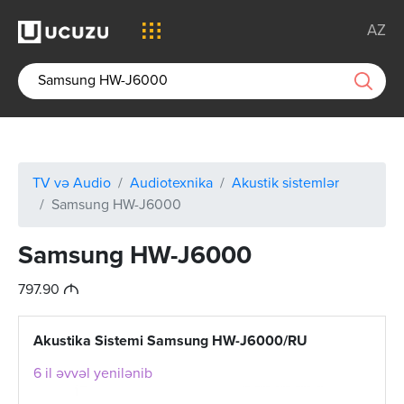
AZ
TV və Audio
Audiotexnika
Akustik sistemlər
Samsung HW-J6000
Samsung HW-J6000
M
797.90
Akustika Sistemi Samsung HW-J6000/RU
6 il əvvəl yenilənib