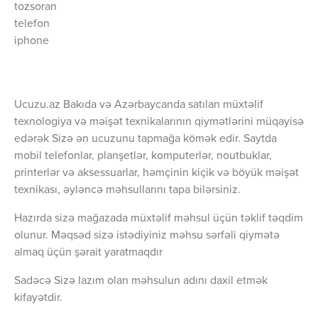
tozsoran
telefon
iphone
Ucuzu.az Bakıda və Azərbaycanda satılan müxtəlif
texnologiya və məişət texnikalarının qiymətlərini müqayisə
edərək Sizə ən ucuzunu tapmağa kömək edir. Saytda
mobil telefonlar, planşetlər, komputerlər, noutbuklar,
printerlər və aksessuarlar, həmçinin kiçik və böyük məişət
texnikası, əyləncə məhsullarını tapa bilərsiniz.
Hazırda sizə mağazada müxtəlif məhsul üçün təklif təqdim
olunur. Məqsəd sizə istədiyiniz məhsu sərfəli qiymətə
almaq üçün şərait yaratmaqdır
Sadəcə Sizə lazım olan məhsulun adını daxil etmək
kifayətdir.