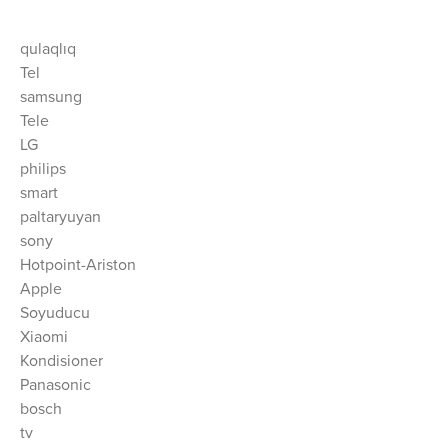
qulaqlıq
Tel
samsung
Tele
LG
philips
smart
paltaryuyan
sony
Hotpoint-Ariston
Apple
Soyuducu
Xiaomi
Kondisioner
Panasonic
bosch
tv