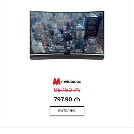
M
957.50
M
797.90
SAYTDA BAX